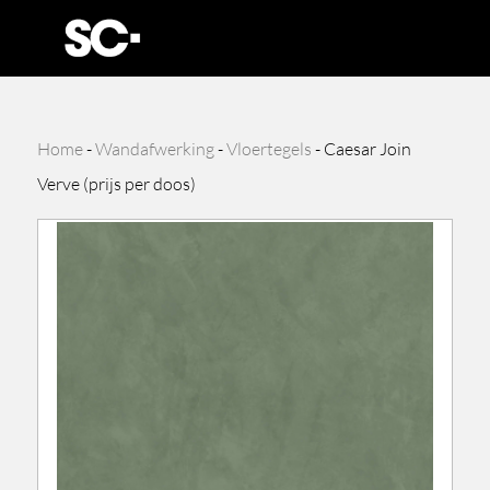
Home
-
Wandafwerking
-
Vloertegels
-
Caesar Join
Verve (prijs per doos)