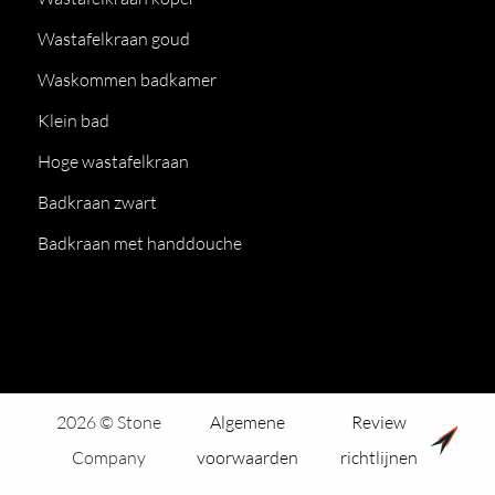
Wastafelkraan goud
Waskommen badkamer
Klein bad
Hoge wastafelkraan
Badkraan zwart
Badkraan met handdouche
2026 © Stone
Algemene
Review
Company
voorwaarden
richtlijnen