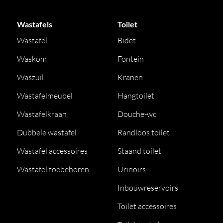
Wastafels
Toilet
Wastafel
Bidet
Waskom
Fontein
Waszuil
Kranen
Wastafelmeubel
Hangtoilet
Wastafelkraan
Douche-wc
Dubbele wastafel
Randloos toilet
Wastafel accessoires
Staand toilet
Wastafel toebehoren
Urinoirs
Inbouwreservoirs
Toilet accessoires