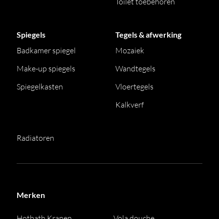
Toilet toebehoren
Spiegels
Tegels & afwerking
Badkamer spiegel
Mozaiek
Make-up spiegels
Wandtegels
Spiegelkasten
Vloertegels
Kalkverf
Radiatoren
Merken
Hotbath Kranen
Vola douche