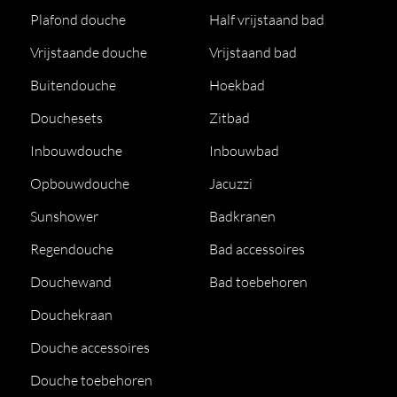
Plafond douche
Half vrijstaand bad
Vrijstaande douche
Vrijstaand bad
Buitendouche
Hoekbad
Douchesets
Zitbad
Inbouwdouche
Inbouwbad
Opbouwdouche
Jacuzzi
Sunshower
Badkranen
Regendouche
Bad accessoires
Douchewand
Bad toebehoren
Douchekraan
Douche accessoires
Douche toebehoren