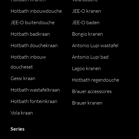
Hotbath inbouwdouche
JEE-O kranen
JEE-O buitendouche
JEE-O baden
Hotbath badkraan
Bongio kranen
Hotbath douchekraan
Antonio Lupi wastafel
Hotbath inbouw
Antonio Lupi bad
doucheset
Lagoo kranen
Gessi kraan
Hotbath regendouche
Hotbath wastafelkraan
Brauer accessoires
Hotbath fonteinkraan
Brauer kranen
Vola kraan
Series