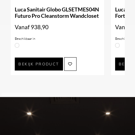
Luca Sanitair Globo GLSETMES04N
Luca Sa
Futuro Pro Cleanstorm Wandcloset
Forty3 
Vanaf
938,90
Vanaf
9
Beschikbaar in
Beschikbaar i
BEKIJK PRODUCT
BEKIJ