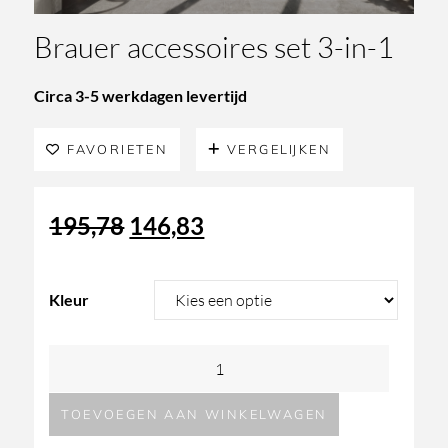
Brauer accessoires set 3-in-1
Circa 3-5 werkdagen levertijd
FAVORIETEN
VERGELIJKEN
Oorspronkelijke
Huidige
195,78
146,83
prijs
prijs
Kleur
was:
is:
Brauer
195,78.
146,83.
accessoires
TOEVOEGEN AAN WINKELWAGEN
set