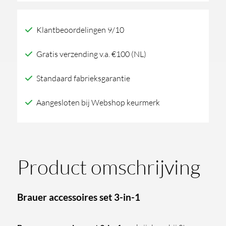
3-
in-
Klantbeoordelingen 9/10
1
aantal
Gratis verzending v.a. €100 (NL)
Standaard fabrieksgarantie
Aangesloten bij Webshop keurmerk
Product omschrijving
Brauer accessoires set 3-in-1