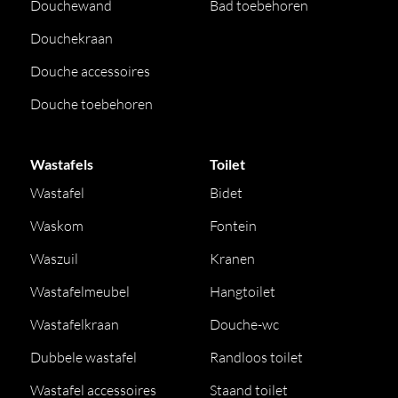
Douchewand
Bad toebehoren
Douchekraan
Douche accessoires
Douche toebehoren
Wastafels
Toilet
Wastafel
Bidet
Waskom
Fontein
Waszuil
Kranen
Wastafelmeubel
Hangtoilet
Wastafelkraan
Douche-wc
Dubbele wastafel
Randloos toilet
Wastafel accessoires
Staand toilet