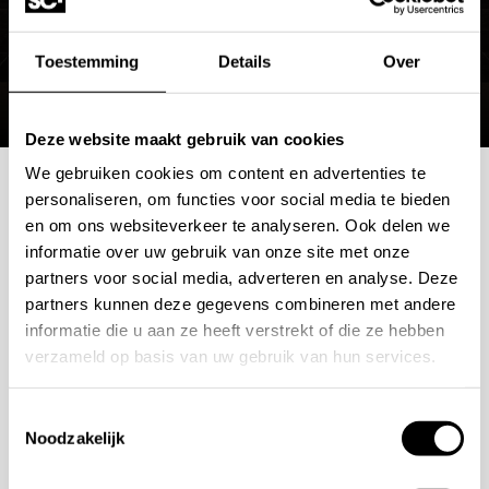
Toestemming
Details
Over
Deze website maakt gebruik van cookies
We gebruiken cookies om content en advertenties te
personaliseren, om functies voor social media te bieden
Mogelijkheden
en om ons websiteverkeer te analyseren. Ook delen we
informatie over uw gebruik van onze site met onze
bespreken?
partners voor social media, adverteren en analyse. Deze
partners kunnen deze gegevens combineren met andere
Wilt u ook iedere dag genieten van een luxe badkamer?
informatie die u aan ze heeft verstrekt of die ze hebben
verzameld op basis van uw gebruik van hun services.
Neem contact met ons op voor een intake gesprek.
+31 10 28 575 85
Toestemmingsselectie
Noodzakelijk
projects@stonecompany.nl