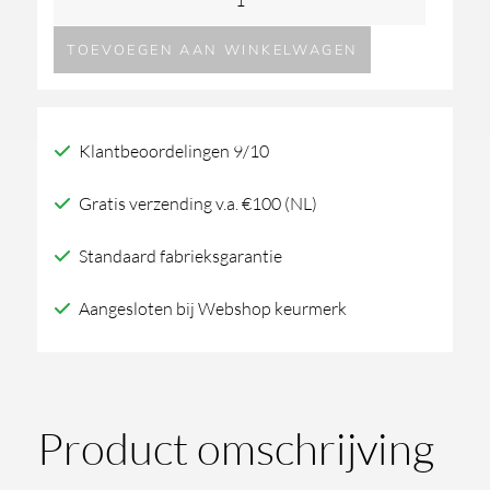
Saunasofa
TOEVOEGEN AAN WINKELWAGEN
set
lang
aantal
Klantbeoordelingen 9/10
Gratis verzending v.a. €100 (NL)
Standaard fabrieksgarantie
Aangesloten bij Webshop keurmerk
Product omschrijving