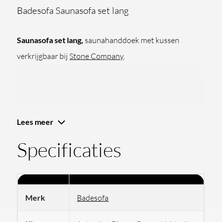
Badesofa Saunasofa set lang
Saunasofa set lang,
saunahanddoek met kussen
verkrijgbaar bij
Stone Company
.
Lees meer
Comfortabel ontspannen in de sauna
Specificaties
met de
Saunasofa set van Badesofa
De
Saunasofa set Badesofa
zorgt voor extra comfort
Merk
Badesofa
en ontspanning tijdens uw saunabezoek. Deze set
bestaat uit een
gewatteerde saunamat
en een
zacht