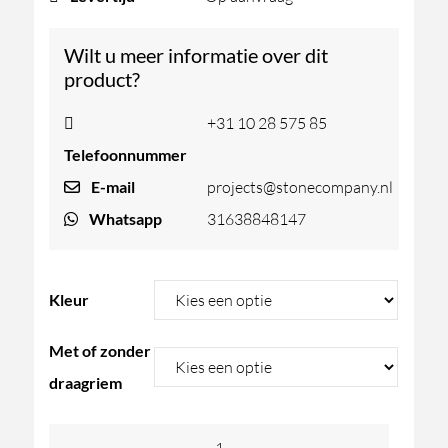
Wilt u meer informatie over dit
product?
+31 10 28 575 85
Telefoonnummer
E-mail
projects@stonecompany.nl
Whatsapp
31638848147
Kleur
Met of zonder
draagriem
Badesofa