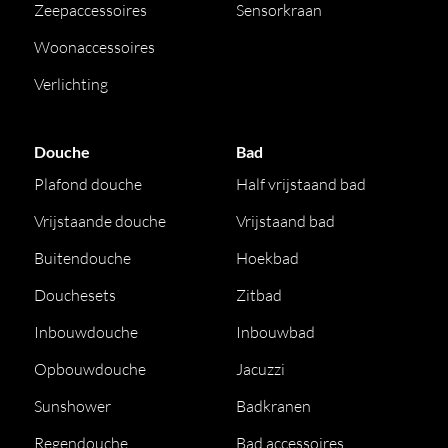
Zeepaccessoires
Sensorkraan
Woonaccessoires
Verlichting
Douche
Bad
Plafond douche
Half vrijstaand bad
Vrijstaande douche
Vrijstaand bad
Buitendouche
Hoekbad
Douchesets
Zitbad
Inbouwdouche
Inbouwbad
Opbouwdouche
Jacuzzi
Sunshower
Badkranen
Regendouche
Bad accessoires