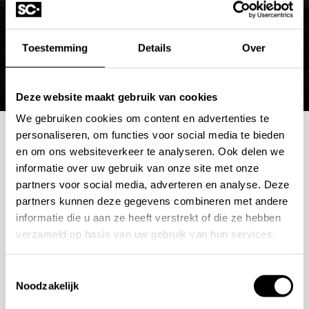
Heeft u vragen over deze Saunasofa set?
Neem
Toestemming
Details
Over
gerust
contact
op met onze klantenservice.
Wij helpen u graag om uw badkamer compleet te
maken.
Deze website maakt gebruik van cookies
We gebruiken cookies om content en advertenties te
personaliseren, om functies voor social media te bieden
Mogelijkheden
en om ons websiteverkeer te analyseren. Ook delen we
informatie over uw gebruik van onze site met onze
partners voor social media, adverteren en analyse. Deze
bespreken?
partners kunnen deze gegevens combineren met andere
informatie die u aan ze heeft verstrekt of die ze hebben
Wilt u ook iedere dag genieten van een luxe badkamer?
verzameld op basis van uw gebruik van hun services.
Neem contact met ons op voor een intake gesprek.
+31 10 28 575 85
Toestemmingsselectie
Noodzakelijk
projects@stonecompany.nl