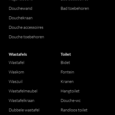
Douchewand
Bad toebehoren
Douchekraan
Douche accessoires
Douche toebehoren
Wastafels
Toilet
Wastafel
Bidet
Waskom
Fontein
Waszuil
Kranen
Wastafelmeubel
Hangtoilet
Wastafelkraan
Douche-wc
Dubbele wastafel
Randloos toilet