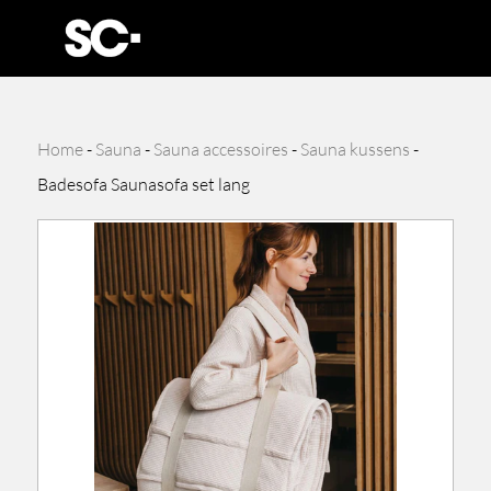
Home
-
Sauna
-
Sauna accessoires
-
Sauna kussens
-
Badesofa Saunasofa set lang