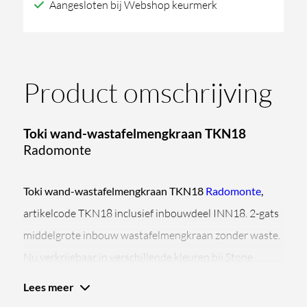
Aangesloten bij Webshop keurmerk
Product omschrijving
Toki wand-wastafelmengkraan TKN18
Radomonte
Toki wand-wastafelmengkraan TKN18
Radomonte
,
artikelcode TKN18 inclusief inbouwdeel INN18. 2-gats
middelgrote inbouw wastafelmengkraan zonder waste.
Nu verkrijgbaar in verschillende kleuren bij Stone
Company.
Lees meer
De ruime 2-gats wastafelmengkraan