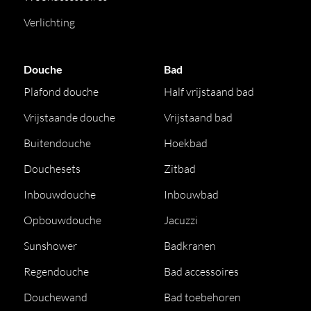
Verlichting
Douche
Bad
Plafond douche
Half vrijstaand bad
Vrijstaande douche
Vrijstaand bad
Buitendouche
Hoekbad
Douchesets
Zitbad
Inbouwdouche
Inbouwbad
Opbouwdouche
Jacuzzi
Sunshower
Badkranen
Regendouche
Bad accessoires
Douchewand
Bad toebehoren