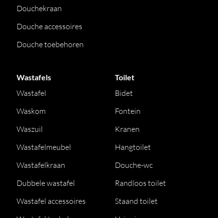
Douchekraan
Douche accessoires
Douche toebehoren
Wastafels
Toilet
Wastafel
Bidet
Waskom
Fontein
Waszuil
Kranen
Wastafelmeubel
Hangtoilet
Wastafelkraan
Douche-wc
Dubbele wastafel
Randloos toilet
Wastafel accessoires
Staand toilet