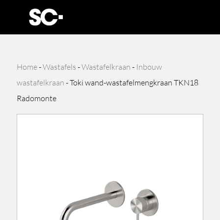
Home
-
Wastafels
-
Wastafelkraan
-
Inbouw
wastafelkraan
-
Toki wand-wastafelmengkraan TKN18
Radomonte