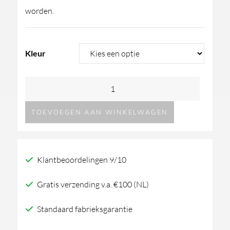
worden.
Kleur
Toki
wand-
TOEVOEGEN AAN WINKELWAGEN
wastafelmengkraan
TKN18
Radomonte
Klantbeoordelingen 9/10
aantal
Gratis verzending v.a. €100 (NL)
Standaard fabrieksgarantie