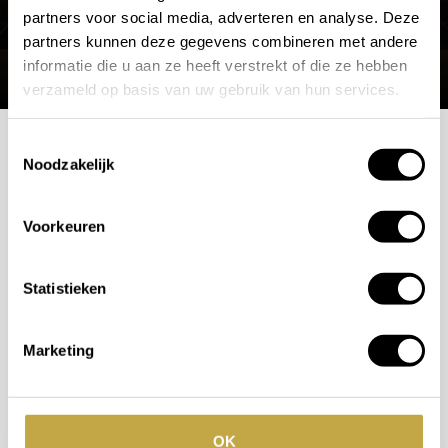
partners voor social media, adverteren en analyse. Deze
partners kunnen deze gegevens combineren met andere
informatie die u aan ze heeft verstrekt of die ze hebben
verzameld op basis van uw gebruik van hun services.
Toestemmingsselectie
Noodzakelijk
Mogelijkheden
bespreken?
Voorkeuren
Wilt u ook iedere dag genieten van een luxe badkamer?
Statistieken
Neem contact met ons op voor een intake gesprek.
+31 10 28 575 85
Marketing
projects@stonecompany.nl
OK
AFSPRAAK MAKEN