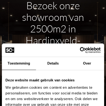
Bezoek onze
showroom van
Voor vragen neem gerust
contact
met ons op.
2500m2 in
+31 10 28 575 85
Hardinxveld-
projects@stonecompany.nl
Giessendam
+31638848147
Toestemming
Details
Over
ROUTE PLANNEN
Deze website maakt gebruik van cookies
MEER OVER DE SHOWROOM
We gebruiken cookies om content en advertenties te
personaliseren, om functies voor social media te bieden
en om ons websiteverkeer te analyseren. Ook delen we
informatie over uw gebruik van onze site met onze