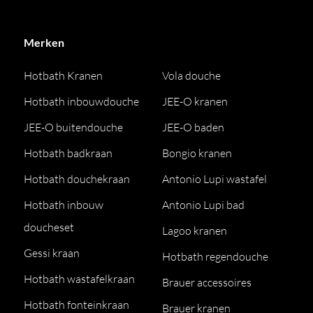
Merken
Hotbath Kranen
Vola douche
Hotbath inbouwdouche
JEE-O kranen
JEE-O buitendouche
JEE-O baden
Hotbath badkraan
Bongio kranen
Hotbath douchekraan
Antonio Lupi wastafel
Hotbath inbouw
Antonio Lupi bad
doucheset
Lagoo kranen
Gessi kraan
Hotbath regendouche
Hotbath wastafelkraan
Brauer accessoires
Hotbath fonteinkraan
Brauer kranen