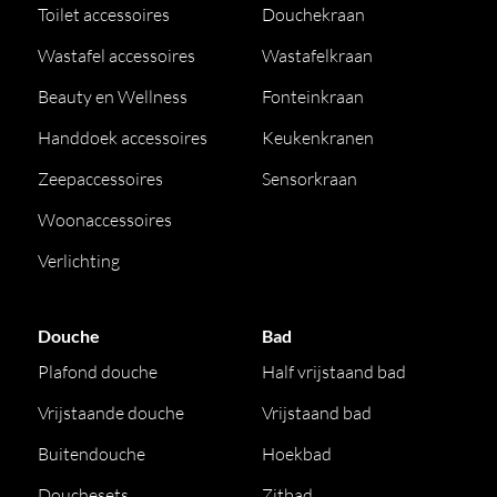
Toilet accessoires
Douchekraan
Wastafel accessoires
Wastafelkraan
Beauty en Wellness
Fonteinkraan
Handdoek accessoires
Keukenkranen
Zeepaccessoires
Sensorkraan
Woonaccessoires
Verlichting
Douche
Bad
Plafond douche
Half vrijstaand bad
Vrijstaande douche
Vrijstaand bad
Buitendouche
Hoekbad
Douchesets
Zitbad