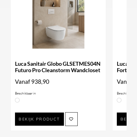
Luca Sanitair Globo GLSETMES04N
Luca Sa
Futuro Pro Cleanstorm Wandcloset
Forty3 
Vanaf
938,90
Vanaf
9
Beschikbaar in
Beschikbaar i
BEKIJK PRODUCT
BEKIJ