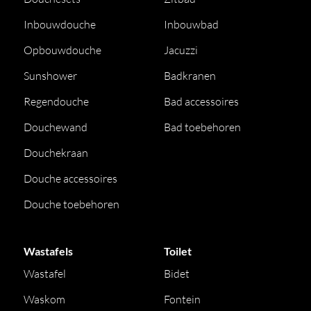
Inbouwdouche
Inbouwbad
Opbouwdouche
Jacuzzi
Sunshower
Badkranen
Regendouche
Bad accessoires
Douchewand
Bad toebehoren
Douchekraan
Douche accessoires
Douche toebehoren
Wastafels
Toilet
Wastafel
Bidet
Waskom
Fontein