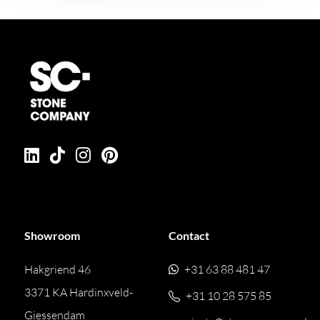
Showroom
Contact
Hakgriend 46
+31 63 88 481 47
3371 KA Hardinxveld-
+31 10 28 575 85
Giessendam