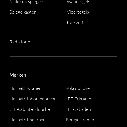
Make-up spiegels
Wandtegels
Spiegelkasten
Vloertegels
Kalkverf
Radiatoren
Merken
Hotbath Kranen
Vola douche
Hotbath inbouwdouche
JEE-O kranen
JEE-O buitendouche
JEE-O baden
Hotbath badkraan
Bongio kranen