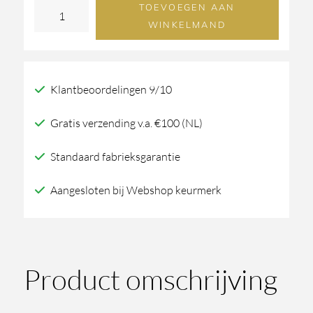
TOEVOEGEN AAN
Stuk
WINKELMAND
Meubelgreep
Pmq-
224
Klantbeoordelingen 9/10
Mat
Wit
Gratis verzending v.a. €100 (NL)
Brons
Standaard fabrieksgarantie
(Wbs)
224Mm
Aangesloten bij Webshop keurmerk
aantal
Product omschrijving