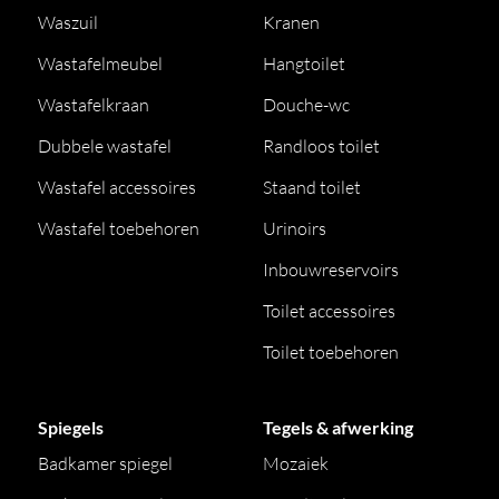
Waszuil
Kranen
Wastafelmeubel
Hangtoilet
Wastafelkraan
Douche-wc
Dubbele wastafel
Randloos toilet
Wastafel accessoires
Staand toilet
Wastafel toebehoren
Urinoirs
Inbouwreservoirs
Toilet accessoires
Toilet toebehoren
Spiegels
Tegels & afwerking
Badkamer spiegel
Mozaiek