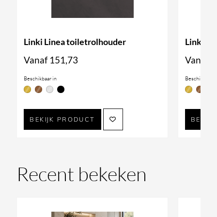
Linki Linea toiletrolhouder
Linki Pu
Vanaf
151,73
Vanaf
1
Beschikbaar in
Beschikbaar i
BEKIJK PRODUCT
BEKIJ
Recent bekeken