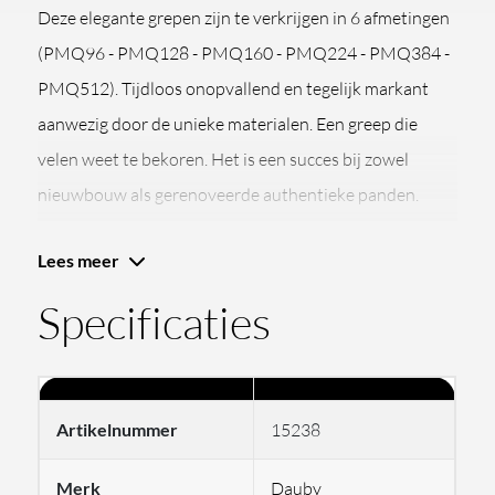
Deze elegante grepen zijn te verkrijgen in 6 afmetingen
(PMQ96 - PMQ128 - PMQ160 - PMQ224 - PMQ384 -
PMQ512). Tijdloos onopvallend en tegelijk markant
aanwezig door de unieke materialen. Een greep die
velen weet te bekoren. Het is een succes bij zowel
nieuwbouw als gerenoveerde authentieke panden.
Voor een tijdloos en warm interieur wars van alle
Lees meer
modegevoeligheid. Deze is prachtig in combinatie met
de knopjes PQ en deurklink PH1920.
Specificaties
Artikelnummer
15238
Merk
Dauby