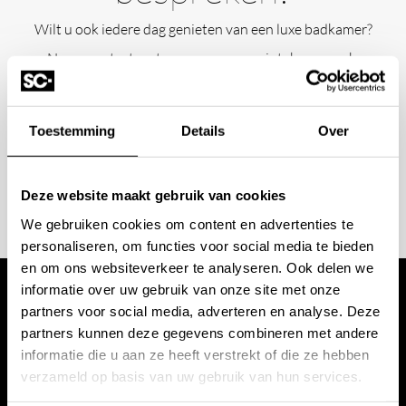
Wilt u ook iedere dag genieten van een luxe badkamer?
Neem contact met ons op voor een intake gesprek.
+31 10 28 575 85
projects@stonecompany.nl
Toestemming
Details
Over
AFSPRAAK MAKEN
Deze website maakt gebruik van cookies
We gebruiken cookies om content en advertenties te
personaliseren, om functies voor social media te bieden
en om ons websiteverkeer te analyseren. Ook delen we
informatie over uw gebruik van onze site met onze
Wij werken met
partners voor social media, adverteren en analyse. Deze
partners kunnen deze gegevens combineren met andere
informatie die u aan ze heeft verstrekt of die ze hebben
toonaangevende
verzameld op basis van uw gebruik van hun services.