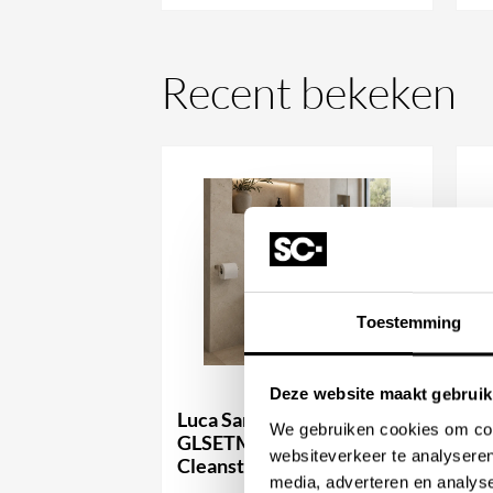
Recent bekeken
Toestemming
Deze website maakt gebruik
Luca Sanitair Globo
Lu
We gebruiken cookies om cont
GLSETMES04N Futuro Pro
G
websiteverkeer te analyseren
Cleanstorm Wandcloset
Cl
media, adverteren en analys