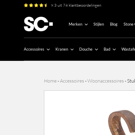
9.3 uit 74 klantbeoordelingen
Merken
Stijlen
Blog
Stone
Accessoires
Kranen
Douche
Bad
Wastafe
Home
-
Accessoires
-
Woonaccessoires
-
Stu