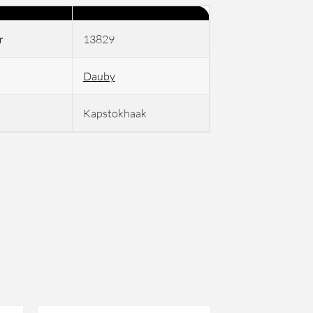
r
13829
Dauby
Kapstokhaak