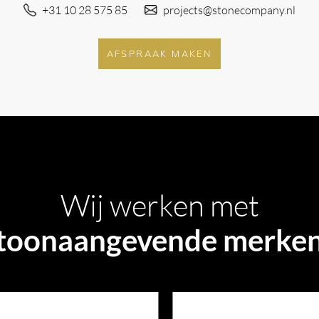
+31 10 28 575 85
projects@stonecompany.nl
AFSPRAAK MAKEN
Wij werken met
toonaangevende merke