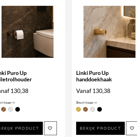
nki Puro Up
Linki Puro Up
iletrolhouder
handdoekhaak
anaf
130,38
Vanaf
130,38
chikbaar in
Beschikbaar in
BEKIJK PRODUCT
BEKIJK PRODUCT