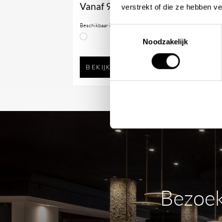
Vanaf
938,90
V
verstrekt of die ze hebben v
Beschikbaar in
Bes
Toestemmingsselectie
Noodzakelijk
BEKIJK PRODUCT
Bezoek