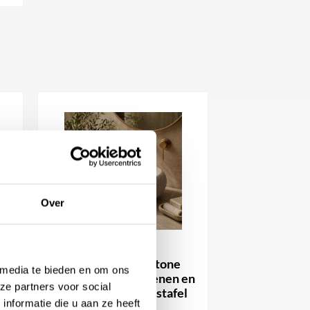
Over
Luca Sanitair Luca Stone
 media te bieden en om ons
Travertin Natuurstenen en
ze partners voor social
gebeitelde opzetwastafel
nformatie die u aan ze heeft