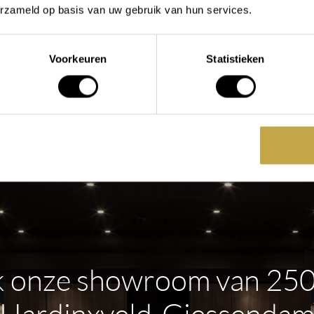
anaf
964,31
Vanaf
640,09
erzameld op basis van uw gebruik van hun services.
chikbaar in
Beschikbaar in
Voorkeuren
Statistieken
BEKIJK PRODUCT
BEKIJK PRODUCT
 onze showroom van 25
Hardinxveld-Giessenda