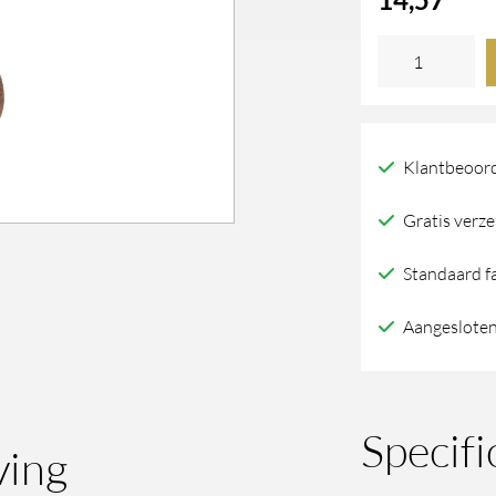
Stuk
Haak
"
S
Klantbeoord
"
Gratis verze
Ruw
Brons
Standaard f
(Rb)
Aangesloten
aantal
Specifi
ving