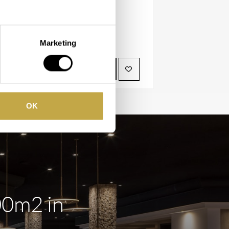
Vanaf
640,09
Beschikbaar in
Marketing
BEKIJK PRODUCT
OK
00m2 in
m