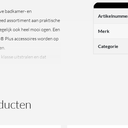
eve badkamer- en
Artikelnumme
eed assortiment aan praktische
tegelijk ook heel mooi ogen. Een
Merk
e® Plus accessoires worden op
Categorie
en.
lasse uitstralen en dat
ducten