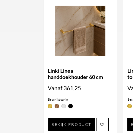
Linki Linea
Li
handdoekhouder 60 cm
to
Vanaf
361,25
V
Beschikbaar in
Bes
BEKIJK PRODUCT