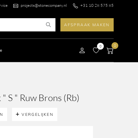
rvice
projects@stonecompany.nl
+31 10 28 575 85
AFSPRAAK MAKEN
0
0
le
 " S " Ruw Brons (Rb)
EN
VERGELIJKEN