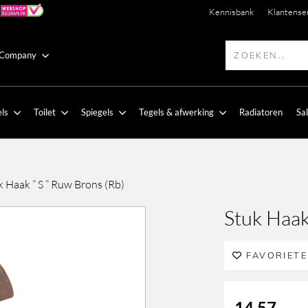
Kennisbank
Klantense
 Company
ls
Toilet
Spiegels
Tegels & afwerking
Radiatoren
Sa
k Haak ” S ” Ruw Brons (Rb)
Stuk Haak
FAVORIET
14,57