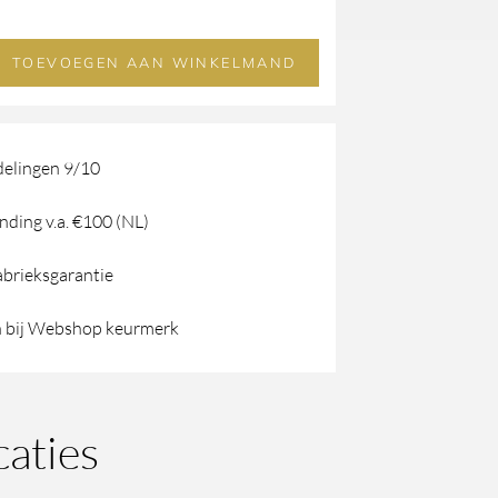
TOEVOEGEN AAN WINKELMAND
elingen 9/10
nding v.a. €100 (NL)
abrieksgarantie
 bij Webshop keurmerk
caties