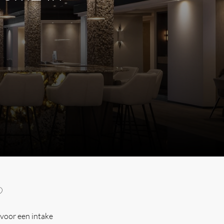
m
?
voor een intake