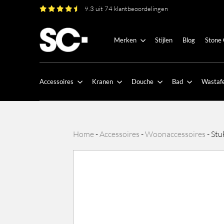
9.3 uit 74 klantbeoordelingen
Merken
Stijlen
Blog
Stone
Accessoires
Kranen
Douche
Bad
Wastafe
Home
-
Accessoires
-
Woonaccessoires
-
Stu