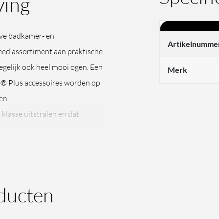
ving
eve badkamer- en
Artikelnumme
eed assortiment aan praktische
tegelijk ook heel mooi ogen. Een
Merk
e® Plus accessoires worden op
en.
lasse uitstralen en dat
ducten