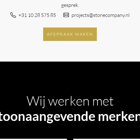
gesprek.
+31 10 28 575 85
projects@stonecompany.nl
AFSPRAAK MAKEN
Wij werken met
toonaangevende merke