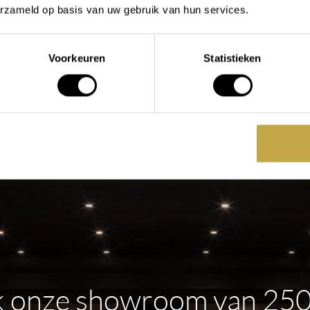
eanstorm Wandcloset
fontein opzetwastafel
erzameld op basis van uw gebruik van hun services.
anaf
964,31
Vanaf
640,09
Voorkeuren
Statistieken
chikbaar in
Beschikbaar in
BEKIJK PRODUCT
BEKIJK PRODUCT
 onze showroom van 25