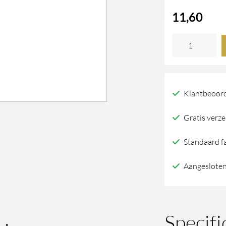
11,60
Stuk
End
Top
Rail
Klantbeoord
Wit
Gratis verze
Brons
(Wb)
Standaard f
Ø25Mm
Aangesloten
aantal
Specifi