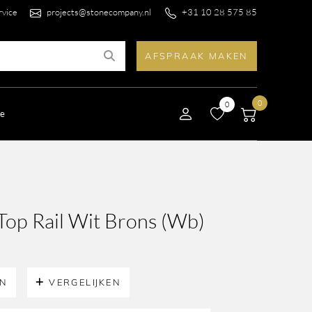
rvice
projects@stonecompany.nl
+31 10 28 575 85
AFSPRAAK MAKEN
0
0
le
Top Rail Wit Brons (Wb)
EN
VERGELIJKEN