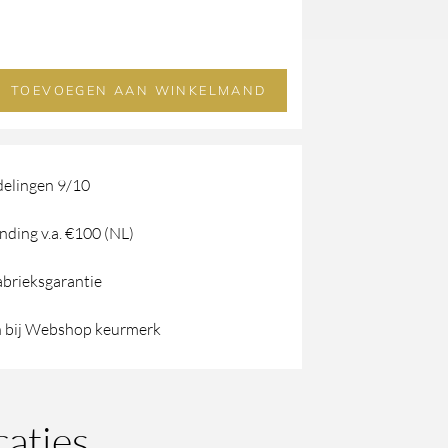
TOEVOEGEN AAN WINKELMAND
elingen 9/10
nding v.a. €100 (NL)
abrieksgarantie
 bij Webshop keurmerk
caties