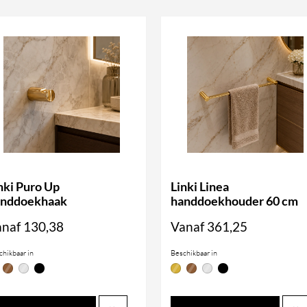
nki Puro Up
Linki Linea
anddoekhaak
handdoekhouder 60 cm
anaf
130,38
Vanaf
361,25
chikbaar in
Beschikbaar in