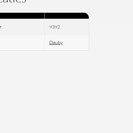
r
9392
Dauby