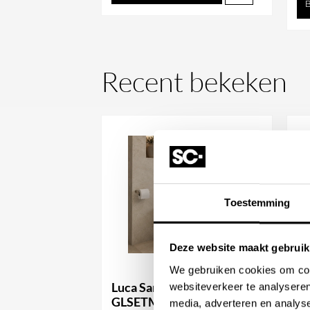
Recent bekeken
Toestemming
Deze website maakt gebruik
We gebruiken cookies om cont
Luca Sanitair Globo
Lu
websiteverkeer te analyseren
GLSETMES04N Futuro Pro
G
media, adverteren en analys