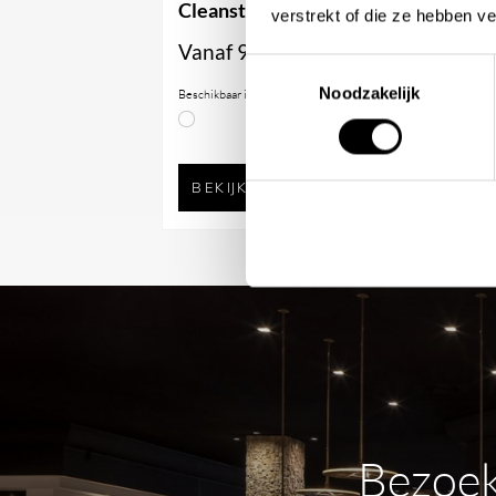
Cleanstorm Wandcloset
Cl
verstrekt of die ze hebben v
Vanaf
938,90
V
Toestemmingsselectie
Noodzakelijk
Beschikbaar in
Bes
BEKIJK PRODUCT
Bezoek