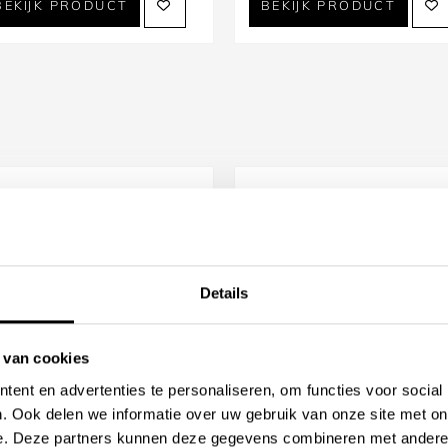
BEKIJK PRODUCT
BEKIJK PRODUCT
Details
 van cookies
ent en advertenties te personaliseren, om functies voor social
ca Sanitair Globo
Luca Sanitair Luca Stone
. Ook delen we informatie over uw gebruik van onze site met on
LSETFNS02N Forty3
Travertin Natuurstenen
e. Deze partners kunnen deze gegevens combineren met andere i