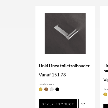
Linki Linea toiletrolhouder
Li
h
Vanaf
151,73
V
Beschikbaar in
Bes
BEKIJK PRODUCT