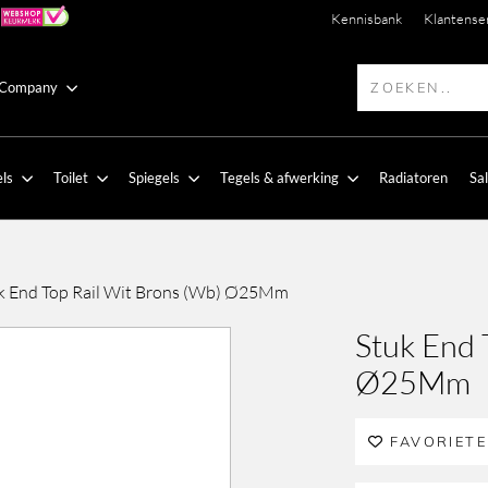
Kennisbank
Klantense
 Company
ls
Toilet
Spiegels
Tegels & afwerking
Radiatoren
Sa
k End Top Rail Wit Brons (Wb) Ø25Mm
Stuk End 
Ø25Mm
FAVORIET