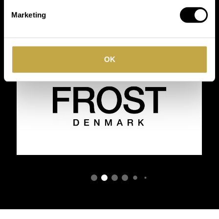
toonaangevende
Marketing
merken
OK