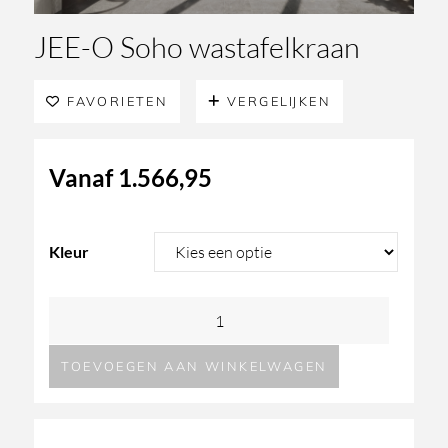
JEE-O Soho wastafelkraan
FAVORIETEN
VERGELIJKEN
Vanaf
1.566,95
Kleur
JEE-
O
TOEVOEGEN AAN WINKELWAGEN
Soho
wastafelkraan
aantal