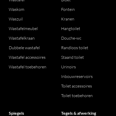
Waskom
Fontein
Waszuil
Kranen
Wastafelmeubel
Hangtoilet
Wastafelkraan
Douche-wc
Dubbele wastafel
Randloos toilet
Wastafel accessoires
Staand toilet
Wastafel toebehoren
Urinoirs
Inbouwreservoirs
Toilet accessoires
Toilet toebehoren
Spiegels
Tegels & afwerking