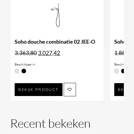
Soho douche combinatie 02 JEE-O
Soho do
Oorspronkelijke
Huidige
3.363,80
3.027,42
1.887,6
prijs
prijs
Beschikbaar in
Beschikbaar i
was:
is:
3.363,80.
3.027,42.
BEKIJK PRODUCT
BEKIJ
Recent bekeken