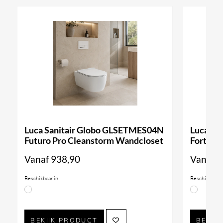
Luca Sanitair Globo GLSETMES04N
Luca Sa
Futuro Pro Cleanstorm Wandcloset
Forty3 
Vanaf
938,90
Vanaf
9
Beschikbaar in
Beschikbaar i
BEKIJK PRODUCT
BEKIJ