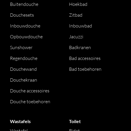
Buitendouche
Hoekbad
Douchesets
Zitbad
Inbouwdouche
Inbouwbad
Opbouwdouche
Jacuzzi
Sunshower
Badkranen
Regendouche
Bad accessoires
Douchewand
Bad toebehoren
Douchekraan
Douche accessoires
Douche toebehoren
Wastafels
Toilet
Wastafel
Bidet