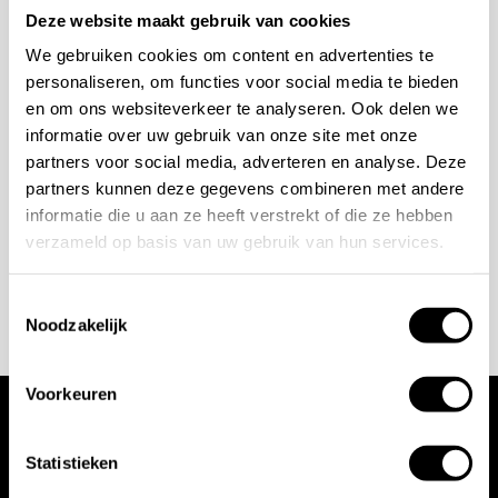
Deze website maakt gebruik van cookies
bespreken?
We gebruiken cookies om content en advertenties te
personaliseren, om functies voor social media te bieden
Wilt u ook iedere dag genieten van een luxe badkamer?
en om ons websiteverkeer te analyseren. Ook delen we
Neem contact met ons op voor een intake gesprek.
informatie over uw gebruik van onze site met onze
partners voor social media, adverteren en analyse. Deze
+31 10 28 575 85
partners kunnen deze gegevens combineren met andere
projects@stonecompany.nl
informatie die u aan ze heeft verstrekt of die ze hebben
verzameld op basis van uw gebruik van hun services.
AFSPRAAK MAKEN
Toestemmingsselectie
Noodzakelijk
Voorkeuren
Wij werken met
Statistieken