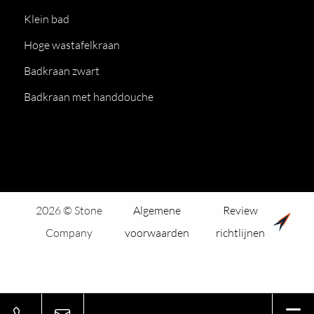
Klein bad
Hoge wastafelkraan
Badkraan zwart
Badkraan met handdouche
2026 © Stone
Algemene
Review
Company
voorwaarden
richtlijnen