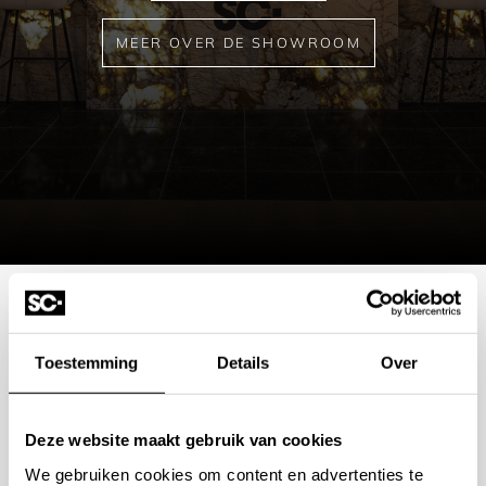
MEER OVER DE SHOWROOM
Mogelijkheden
Toestemming
Details
Over
bespreken?
Deze website maakt gebruik van cookies
Wilt u ook iedere dag genieten van een luxe badkamer?
We gebruiken cookies om content en advertenties te
Neem contact met ons op voor een intake gesprek.