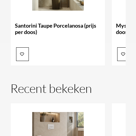
Santorini Taupe Porcelanosa (prijs
Mystic B
per doos)
doos)
Recent bekeken