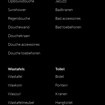
Opbouwdouche
Jacuzzi
Sunshower
Badkranen
Regendouche
Bad accessoires
Douchewand
Bad toebehoren
Douchekraan
Douche accessoires
Douche toebehoren
Wastafels
Toilet
Wastafel
Bidet
Waskom
Fontein
Waszuil
Kranen
Wastafelmeubel
Hangtoilet