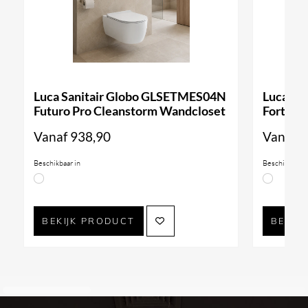
Luca Sanitair Globo GLSETMES04N
Luca Sa
Futuro Pro Cleanstorm Wandcloset
Forty3 
Vanaf
938,90
Vanaf
9
Beschikbaar in
Beschikbaar i
BEKIJK PRODUCT
BEKIJ