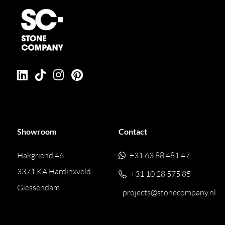
Showroom
Contact
Hakgriend 46
+31 63 88 481 47
3371 KA Hardinxveld-
+31 10 28 575 85
Giessendam
projects@stonecompany.nl