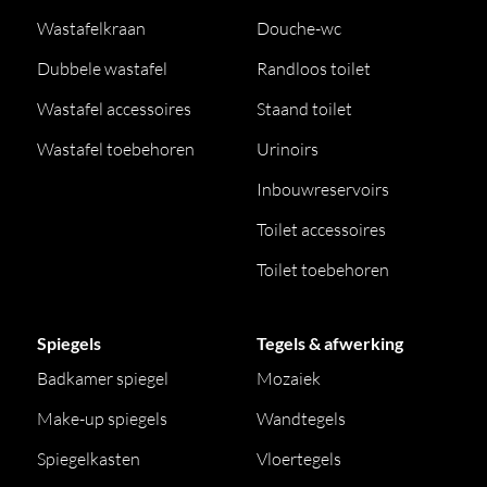
Wastafelkraan
Douche-wc
Dubbele wastafel
Randloos toilet
Wastafel accessoires
Staand toilet
Wastafel toebehoren
Urinoirs
Inbouwreservoirs
Toilet accessoires
Toilet toebehoren
Spiegels
Tegels & afwerking
Badkamer spiegel
Mozaiek
Make-up spiegels
Wandtegels
Spiegelkasten
Vloertegels