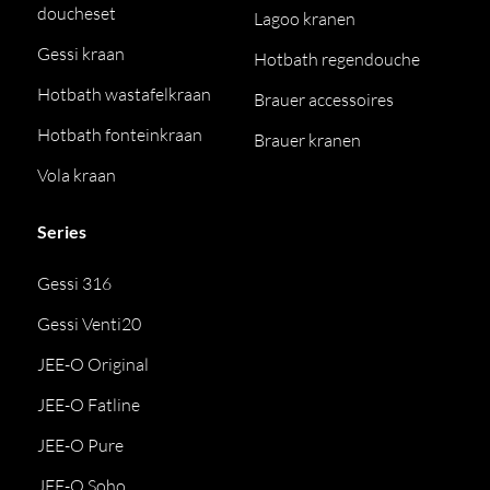
doucheset
Lagoo kranen
Gessi kraan
Hotbath regendouche
Hotbath wastafelkraan
Brauer accessoires
Hotbath fonteinkraan
Brauer kranen
Vola kraan
Series
Gessi 316
Gessi Venti20
JEE-O Original
JEE-O Fatline
JEE-O Pure
JEE-O Soho