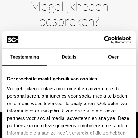
Mogelijkheden
bespreken?
Wilt u ook iedere dag genieten van een luxe badkamer?
Neem contact met ons op voor een intake gesprek.
+31 10 28 575 85
Toestemming
Details
Over
projects@stonecompany.nl
Deze website maakt gebruik van cookies
AFSPRAAK MAKEN
We gebruiken cookies om content en advertenties te
personaliseren, om functies voor social media te bieden
en om ons websiteverkeer te analyseren. Ook delen we
informatie over uw gebruik van onze site met onze
partners voor social media, adverteren en analyse. Deze
partners kunnen deze gegevens combineren met andere
Wij werken met
informatie die u aan ze heeft verstrekt of die ze hebben