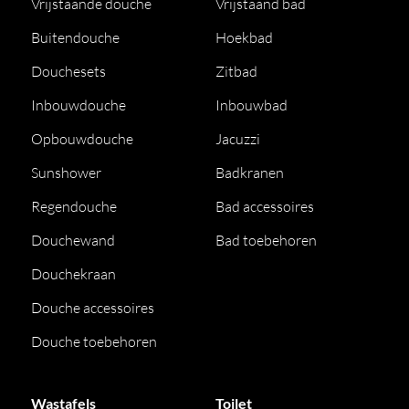
Vrijstaande douche
Vrijstaand bad
Buitendouche
Hoekbad
Douchesets
Zitbad
Inbouwdouche
Inbouwbad
Opbouwdouche
Jacuzzi
Sunshower
Badkranen
Regendouche
Bad accessoires
Douchewand
Bad toebehoren
Douchekraan
Douche accessoires
Douche toebehoren
Wastafels
Toilet