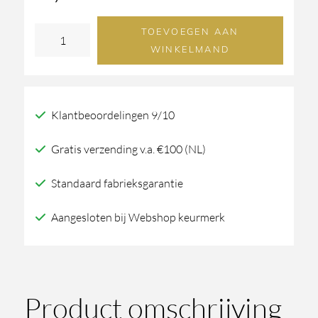
TOEVOEGEN AAN
Meubelgreep
WINKELMAND
PMBU-
128
Ruw
Klantbeoordelingen 9/10
Brons
Gepolijst
Gratis verzending v.a. €100 (NL)
–
Standaard fabrieksgarantie
Dauby
(128
Aangesloten bij Webshop keurmerk
mm)
aantal
Product omschrijving