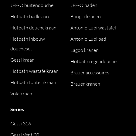
JEE-O buitendouche
JEE-O baden
Hotbath badkraan
Bongio kranen
Hotbath douchekraan
Antonio Lupi wastafel
Hotbath inbouw
Antonio Lupi bad
doucheset
Lagoo kranen
Gessi kraan
Hotbath regendouche
Hotbath wastafelkraan
Brauer accessoires
Hotbath fonteinkraan
Brauer kranen
Vola kraan
Series
Gessi 316
Gessi Venti20