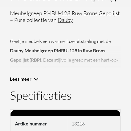
Meubelgreep PMBU-128 Ruw Brons Gepolijst
– Pure collectie van
Dauby
Geef je meubels een warme, luxe uitstraling met de
Dauby Meubelgreep PMBU-128 in Ruw Brons
Gepolijst (RBP)
. Deze stijlvolle greep met een hart-op-
hart maat van 128 mm combineert de robuuste look
van ruw brons met een subtiele, gepolijste glans.
Lees meer
Perfect voor kasten, dressoirs en keukens in zowel
Specificaties
klassieke als moderne interieurs.
Waarom kiezen voor deze
Artikelnummer
18216
meubelgreep?