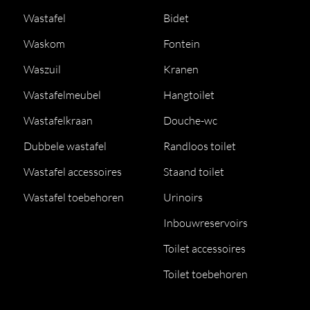
Wastafel
Bidet
Waskom
Fontein
Waszuil
Kranen
Wastafelmeubel
Hangtoilet
Wastafelkraan
Douche-wc
Dubbele wastafel
Randloos toilet
Wastafel accessoires
Staand toilet
Wastafel toebehoren
Urinoirs
Inbouwreservoirs
Toilet accessoires
Toilet toebehoren