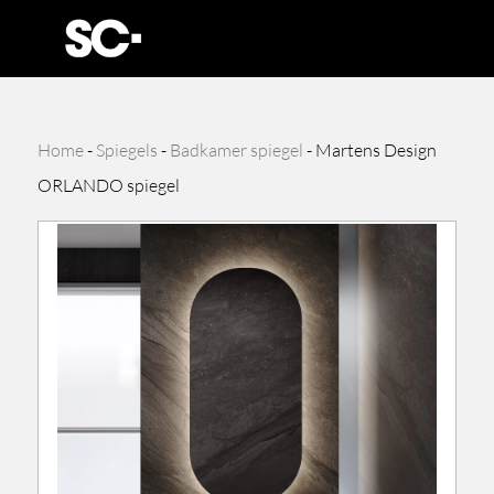
Home
-
Spiegels
-
Badkamer spiegel
-
Martens Design
ORLANDO spiegel