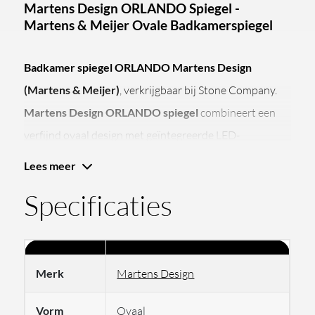
Martens Design ORLANDO Spiegel -
Martens & Meijer Ovale Badkamerspiegel
Badkamer spiegel ORLANDO Martens Design
(Martens & Meijer)
, verkrijgbaar bij Stone Company.
Martens Design ORLANDO spiegel
combineert een
verfijnd ovaal design met geïntegreerde LED-
verlichting, touchbediening en spiegelverwarming voor
Lees meer
optimaal gebruiksgemak in de badkamer.
Specificaties
Belangrijke eigenschappen &
Specificaties van de Martens Design
ORLANDO Spiegel
Merk
Martens Design
Merk:
Martens Design (Martens & Meijer)
Vorm
Ovaal