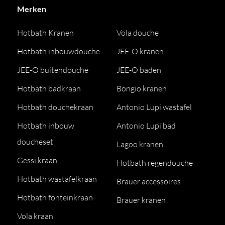
Merken
Hotbath Kranen
Vola douche
Hotbath inbouwdouche
JEE-O kranen
JEE-O buitendouche
JEE-O baden
Hotbath badkraan
Bongio kranen
Hotbath douchekraan
Antonio Lupi wastafel
Hotbath inbouw
Antonio Lupi bad
doucheset
Lagoo kranen
Gessi kraan
Hotbath regendouche
Hotbath wastafelkraan
Brauer accessoires
Hotbath fonteinkraan
Brauer kranen
Vola kraan