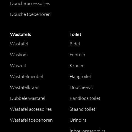
Douche accessoires
Douche toebehoren
Wastafels
Toilet
Wastafel
Bidet
Waskom
Fontein
Waszuil
Kranen
Wastafelmeubel
Hangtoilet
Wastafelkraan
Douche-wc
Dubbele wastafel
Randloos toilet
Wastafel accessoires
Staand toilet
Wastafel toebehoren
Urinoirs
Inbouwreservoirs