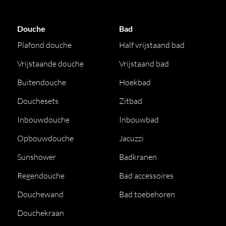
Douche
Bad
Plafond douche
Half vrijstaand bad
Vrijstaande douche
Vrijstaand bad
Buitendouche
Hoekbad
Douchesets
Zitbad
Inbouwdouche
Inbouwbad
Opbouwdouche
Jacuzzi
Sunshower
Badkranen
Regendouche
Bad accessoires
Douchewand
Bad toebehoren
Douchekraan