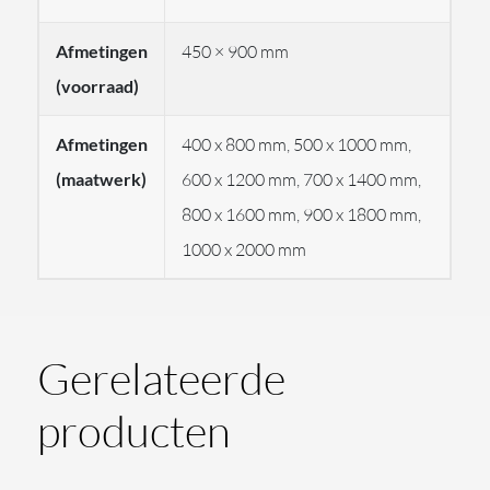
Product omschrijving:
ORLANDO ovale spiegel
Afmetingen
450 × 900 mm
Producttype:
Badkamer spiegel met verlichting
(voorraad)
Artikelcode:
OR450
Afmeting (uit voorraad):
450 × 1050 mm (Breedte
Afmetingen
400 x 800 mm, 500 x 1000 mm,
× Hoogte)
(maatwerk)
600 x 1200 mm, 700 x 1400 mm,
Vorm:
Ovaal
800 x 1600 mm, 900 x 1800 mm,
Verlichting:
Directe en indirecte LED-verlichting
1000 x 2000 mm
Lichtkleur:
3000 K (warm wit)
Bediening:
Infrarood touchdimmer met
warm/koud lichtwissel
Gerelateerde
Spiegelverwarming:
Geïntegreerde
spiegelverwarming (condensvrij)
producten
Montage:
Wandmontage
Bediening:
Infrarood dimmer