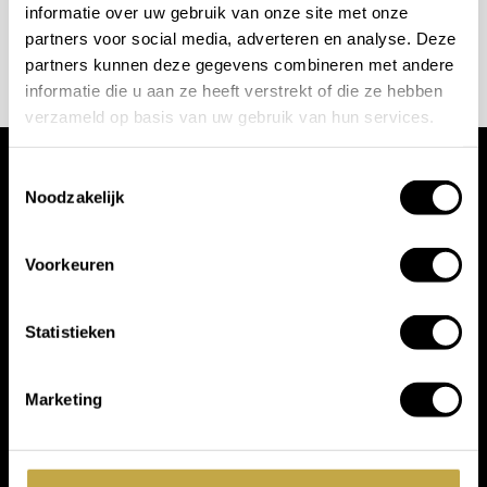
Design. Neem gerust
contact
met ons op of bezoek
informatie over uw gebruik van onze site met onze
AFSPRAAK MAKEN
partners voor social media, adverteren en analyse. Deze
onze showroom. Wij helpen u graag bij het
partners kunnen deze gegevens combineren met andere
samenstellen van uw ideale badkamer, toiletruimte of
informatie die u aan ze heeft verstrekt of die ze hebben
interieur. Afbeeldingen kunnen afwijken van het
verzameld op basis van uw gebruik van hun services.
product en dienen ter illustratie van mogelijke
Toestemmingsselectie
uitvoeringen en afwerkingen.
Wij werken met
Noodzakelijk
toonaangevende
Voorkeuren
merken
Statistieken
Marketing