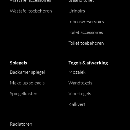
Wastafel accessoires
Staand toilet
Wastafel toebehoren
Urinoirs
Inbouwreservoirs
Toilet accessoires
Toilet toebehoren
Spiegels
Tegels & afwerking
Badkamer spiegel
Mozaiek
Make-up spiegels
Wandtegels
Spiegelkasten
Vloertegels
Kalkverf
Radiatoren