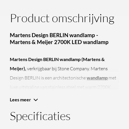
Product omschrijving
Martens Design BERLIN wandlamp -
Martens & Meijer 2700K LED wandlamp
Martens Design BERLIN wandlamp (Martens &
Meijer),
verkrijgbaar bij Stone Company. Martens
Design BERLIN is een architectonische
wandlamp
met
luxe uitstraling van stainless steel met warm 2700K
LED licht, IP44-classificatie en 0-10V dimbaarheid,
Lees meer
perfect voor moderne badkamers, toiletruimtes en
Specificaties
high-end interieurs.
Compacte design wandlamp met