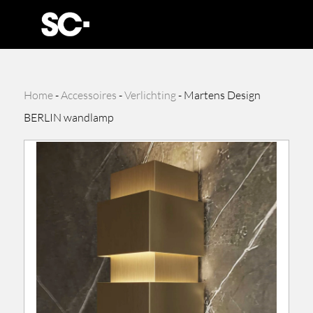
Home
-
Accessoires
-
Verlichting
-
Martens Design
BERLIN wandlamp