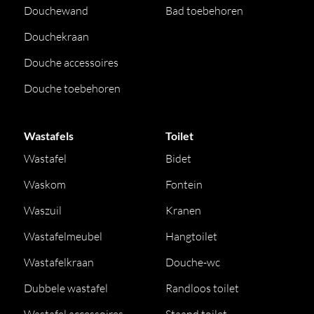
Douchewand
Bad toebehoren
Douchekraan
Douche accessoires
Douche toebehoren
Wastafels
Toilet
Wastafel
Bidet
Waskom
Fontein
Waszuil
Kranen
Wastafelmeubel
Hangtoilet
Wastafelkraan
Douche-wc
Dubbele wastafel
Randloos toilet