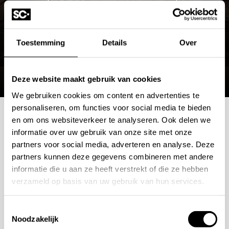
Satin Rose Gold
Light Gold Satin
Satin Gold
Toestemming
Details
Over
Black Polish
Polish Rose Gold
Deze website maakt gebruik van cookies
Light Gold Polish
We gebruiken cookies om content en advertenties te
personaliseren, om functies voor social media te bieden
Polish Gold
en om ons websiteverkeer te analyseren. Ook delen we
Mokka
Mogelijkheden
informatie over uw gebruik van onze site met onze
partners voor social media, adverteren en analyse. Deze
bespreken?
partners kunnen deze gegevens combineren met andere
De
Mokka afwerking
is een van de nieuwe kleuren
informatie die u aan ze heeft verstrekt of die ze hebben
binnen de collectie en sluit mooi aan bij warme, aardse
verzameld op basis van uw gebruik van hun services.
Wilt u ook iedere dag genieten van een luxe badkamer?
materialen in de badkamer. Denk aan natuursteen,
Neem contact met ons op voor een intake gesprek.
beige tegels, donkere houttinten en bronskleurige
Toestemmingsselectie
+31 10 28 575 85
Noodzakelijk
accenten. Voor deze kleur is het mogelijk om een