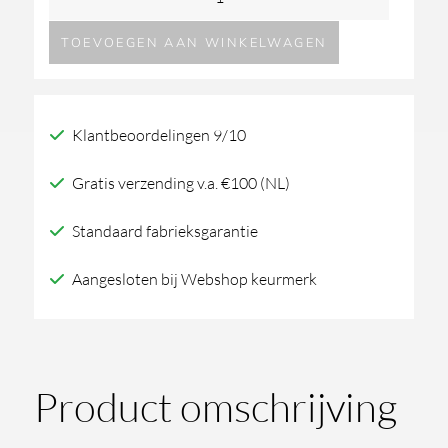
Puro
TOEVOEGEN AAN WINKELWAGEN
Up
lage
opbouw
Klantbeoordelingen 9/10
wastafelkraan
aantal
Gratis verzending v.a. €100 (NL)
Standaard fabrieksgarantie
Aangesloten bij Webshop keurmerk
Product omschrijving