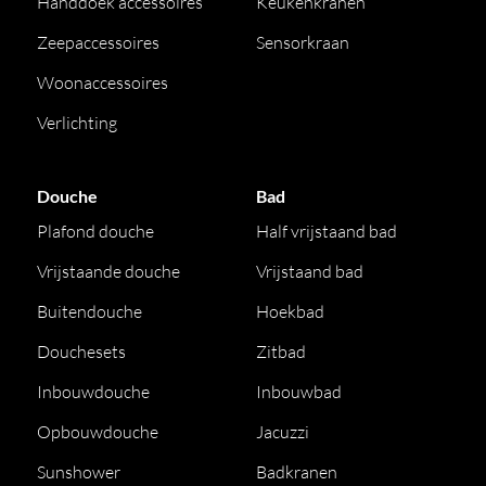
Handdoek accessoires
Keukenkranen
Zeepaccessoires
Sensorkraan
Woonaccessoires
Verlichting
Douche
Bad
Plafond douche
Half vrijstaand bad
Vrijstaande douche
Vrijstaand bad
Buitendouche
Hoekbad
Douchesets
Zitbad
Inbouwdouche
Inbouwbad
Opbouwdouche
Jacuzzi
Sunshower
Badkranen