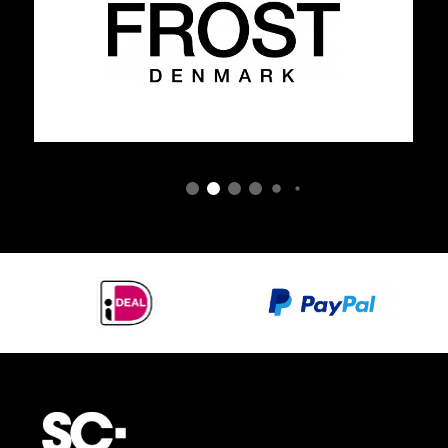
Niet het juiste Linki product gevonden? Of heeft u
een vraag over dit product maar kunt u het antwoord
niet vinden?
Geen probleem, wij leveren alle
producten van Linki. Neem gerust
contact
met ons op
of bezoek onze showroom. Wij helpen u graag bij het
samenstellen van uw ideale badkamer,
wastafelopstelling of toiletruimte. Afbeeldingen
kunnen afwijken van het product en dienen ter
illustratie van mogelijke uitvoeringen en
afwerkingen.