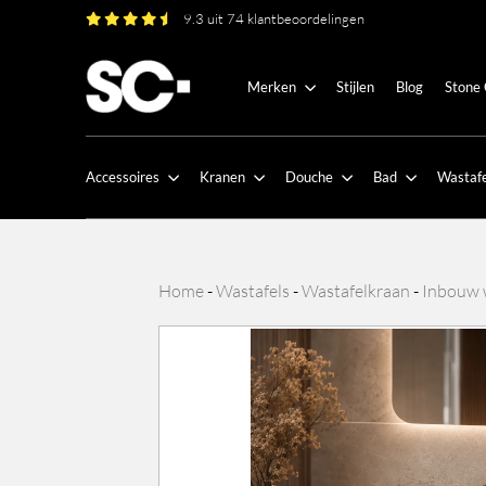
9.3 uit 74 klantbeoordelingen
Merken
Stijlen
Blog
Stone
Accessoires
Kranen
Douche
Bad
Wastafe
Home
-
Wastafels
-
Wastafelkraan
-
Inbouw 