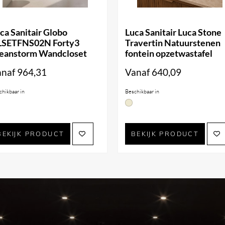
ca Sanitair Globo
Luca Sanitair Luca Stone
LSETFNS02N Forty3
Travertin Natuurstenen
eanstorm Wandcloset
fontein opzetwastafel
ats wandmengkraan met
anaf
964,31
Vanaf
640,09
chikbaar in
Beschikbaar in
wastafelkraan
97
BEKIJK PRODUCT
BEKIJK PRODUCT
 mm
3 mm
3 mm
ieningen