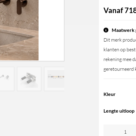
Vanaf
718
Maatwerk 
Dit merk produc
klanten op best
rekening mee da
geretourneerd 
Kleur
Lengte uitloop
Linki