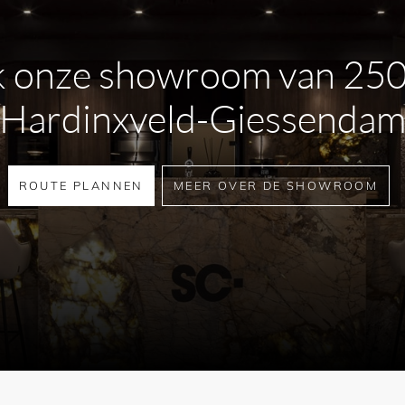
 onze showroom van 25
se bedieningen
Hardinxveld-Giessenda
 opbouw waskommen
ROUTE PLANNEN
MEER OVER DE SHOWROOM
n uitloop
is verkrijgbaar in een
 kraan uit de
Linea serie
goed
cten, zoals douchekranen,
.