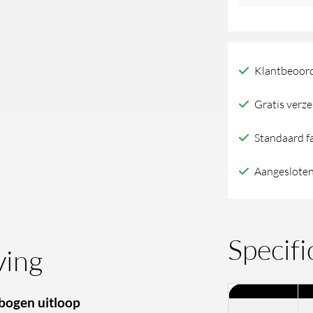
Linea
wandmengkraa
met
Klantbeoord
gebogen
uitloop
Gratis verze
aantal
Standaard f
Aangesloten
Specifi
ving
bogen uitloop