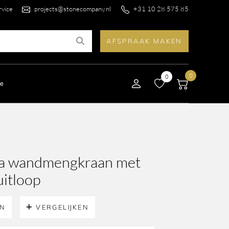
rvice
projects@stonecompany.nl
+31 10 28 575 85
AFSPRAAK MAKEN
0
0
le
nea wandmengkraan met
itloop
EN
VERGELIJKEN