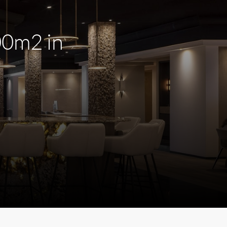
00m2 in
m