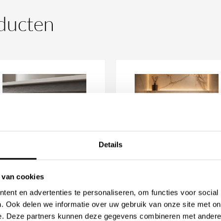
aterstroom en temperatuur.
ducten
jnd en elegant karakter. Door
edig vrij, waardoor deze kraan
bouw wastafels en opbouw
ogen uitloop • wandgemonteerd
bediening • waterbesparend 5
Details
n RVS • diameter rozet Ø60
waskommen
 van cookies
nki Sifon
Linki Geberit
bedieningsplaat
ent en advertenties te personaliseren, om functies voor social
anaf
328,31
. Ook delen we informatie over uw gebruik van onze site met on
Vanaf
682,72
e. Deze partners kunnen deze gegevens combineren met andere i
n uitloop
is verkrijgbaar in
chikbaar in