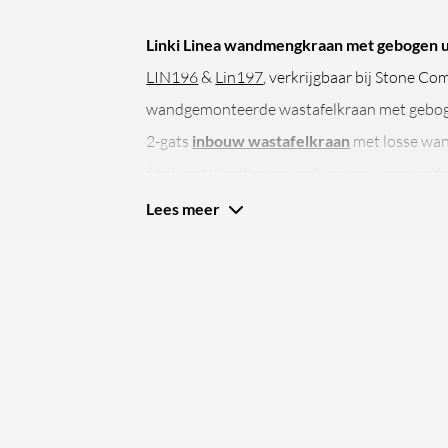
Linki Linea wandmengkraan met gebogen u
LIN196
&
Lin197
, verkrijgbaar bij Stone C
wandgemonteerde wastafelkraan met gebogen
2-gats
inbouw wastafelkraan
met losse wan
éénhendel bediening, ontworpen voor mod
waskommen
en strakke
wastafelmeubels
.
Lees meer
Linea wandmengkraan met gebogen
wandafwerking
De
Linki Linea wandmengkraan met geboge
gats wandgemonteerde wastafelmengkraan w
mengkraan afzonderlijk in de wand worden 
wandmengkraan
is gemaakt van
RVS
. De l