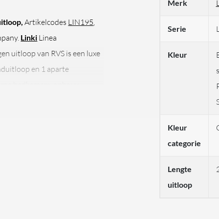
Merk
itloop,
Artikelcodes
LIN195
,
Serie
ompany.
Linki
Linea
 uitloop van RVS is een luxe
Kleur
B
duitloop en 1 aparte
erne badkamers, opbouw
P
 uitloop en luxe
Kleur
categorie
n uitloop
is een stijlvolle 2-
Lengte
aarbij de uitloop en
uitloop
geplaatst. De
Linki Linea
osse éénhendel bedieningen