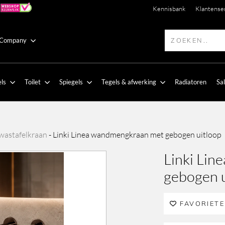
Kennisbank
Klantense
 Company
ls
Toilet
Spiegels
Tegels & afwerking
Radiatoren
Sa
wastafelkraan
-
Linki Linea wandmengkraan met gebogen uitloop
Linki Li
gebogen u
FAVORIET