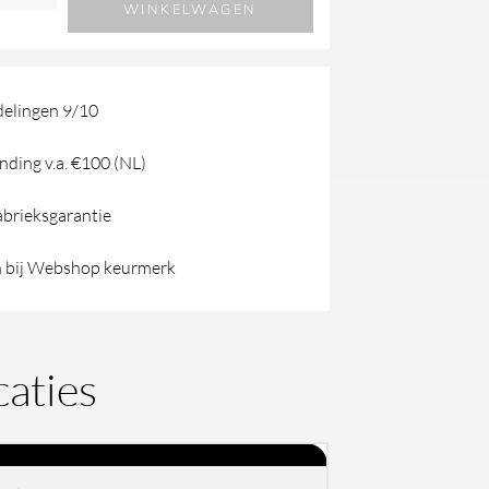
WINKELWAGEN
n
elingen 9/10
nding v.a. €100 (NL)
abrieksgarantie
 bij Webshop keurmerk
caties