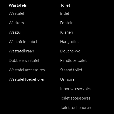
Wastafels
Toilet
Wastafel
Bidet
Waskom
Fontein
Waszuil
Kranen
Wastafelmeubel
Hangtoilet
Wastafelkraan
Douche-wc
Dubbele wastafel
Randloos toilet
Wastafel accessoires
Staand toilet
Wastafel toebehoren
Urinoirs
Inbouwreservoirs
Toilet accessoires
Toilet toebehoren