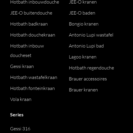
Hotbath inbouwdouche
JEE-O kranen
JEE-O buitendouche
JEE-O baden
Hotbath badkraan
Bongio kranen
Hotbath douchekraan
Antonio Lupi wastafel
Hotbath inbouw
Antonio Lupi bad
doucheset
Lagoo kranen
Gessi kraan
Hotbath regendouche
Hotbath wastafelkraan
Brauer accessoires
Hotbath fonteinkraan
Brauer kranen
Vola kraan
Series
Gessi 316