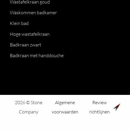
Wastafelkraan goud
Waskommen badkamer
Klein bad
Hoge wastafelkraan
Badkraan zwart
Badkraan met handdouche
2026 © Stone
Algemene
Review
Company
voorwaarden
richtlijnen