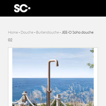
Home
-
Douche
-
Buitendouche
-
JEE-O Soho douche
02