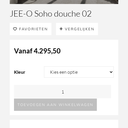
JEE-O Soho douche 02
FAVORIETEN
VERGELIJKEN
Vanaf
4.295,50
Kleur
JEE-
O
TOEVOEGEN AAN WINKELWAGEN
Soho
douche
02