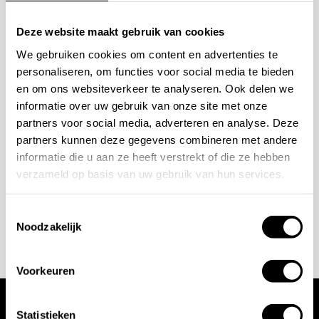
Afwerkingen:
Hammercoat zwart mat, RAW, Clay
Mogelijkheden
en Sand
Deze website maakt gebruik van cookies
Designer:
Grand & Johnson
We gebruiken cookies om content en advertenties te
bespreken?
personaliseren, om functies voor social media te bieden
en om ons websiteverkeer te analyseren. Ook delen we
Wilt u ook iedere dag genieten van een luxe badkamer?
Installatie en aandachtspunten
informatie over uw gebruik van onze site met onze
Neem contact met ons op voor een intake gesprek.
partners voor social media, adverteren en analyse. Deze
partners kunnen deze gegevens combineren met andere
+31 10 28 575 85
De JEE-O Soho douche 02 is een vrijstaande douche en
informatie die u aan ze heeft verstrekt of die ze hebben
vraagt om een zorgvuldige voorbereiding van de
projects@stonecompany.nl
verzameld op basis van uw gebruik van hun services.
wateraansluiting en positie in de ruimte. Vooral bij
Toestemmingsselectie
buitentoepassing is het belangrijk om rekening te
AFSPRAAK MAKEN
Noodzakelijk
houden met de juiste technische voorbereiding,
ondergrond en vorstgevoeligheid.
Voor een strak en
Voorkeuren
veilig eindresultaat adviseren wij installatie door een
vakman. Zo wordt de douche correct geplaatst en
Statistieken