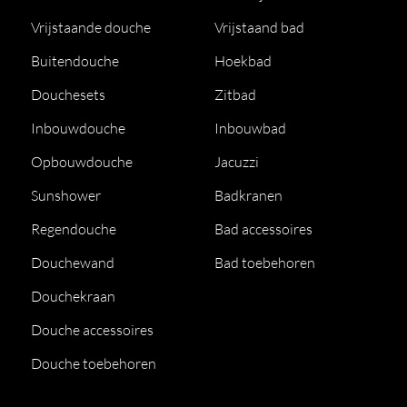
Vrijstaande douche
Vrijstaand bad
Buitendouche
Hoekbad
Douchesets
Zitbad
Inbouwdouche
Inbouwbad
Opbouwdouche
Jacuzzi
Sunshower
Badkranen
Regendouche
Bad accessoires
Douchewand
Bad toebehoren
Douchekraan
Douche accessoires
Douche toebehoren