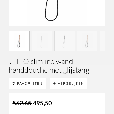
JEE-O slimline wand
handdouche met glijstang
FAVORIETEN
VERGELIJKEN
Oorspronkelijke
Huidige
562,65
495,50