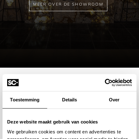
MEER OVER DE SHOWROOM
Mogelijkheden
Toestemming
Details
Over
bespreken?
Wilt u ook iedere dag genieten van een luxe badkamer?
Deze website maakt gebruik van cookies
Neem contact met ons op voor een intake gesprek.
We gebruiken cookies om content en advertenties te
personaliseren, om functies voor social media te bieden