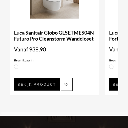
Luca Sanitair Globo GLSETMES04N
Luca Sa
Futuro Pro Cleanstorm Wandcloset
Forty3 
Vanaf
938,90
Vanaf
9
Beschikbaar in
Beschikbaar i
BEKIJK PRODUCT
BEKIJ