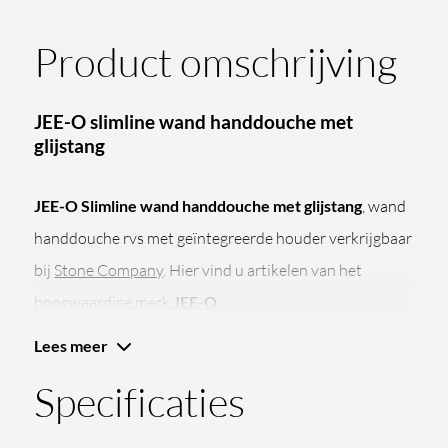
Product omschrijving
JEE-O slimline wand handdouche met
glijstang
JEE-O Slimline wand handdouche met glijstang
, wand
handdouche rvs met geïntegreerde houder verkrijgbaar
bij
Stone Company
. Hier vind u artikelen van het
hoogwaardige merk
JEE-O
.
Robuust en krachtig design en altijd onderscheidend in
Lees meer
eenvoud: dat is wat de badkamer concepten van JEE-O
Specificaties
typeren. Producten met rust en ruimte voor lichaam en
geest, altijd in een sfeer van functionele luxe. JEE-O is