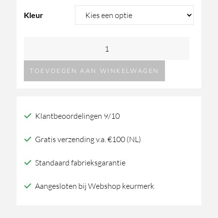
prijs
prijs
Kleur
was:
is:
JEE-
562,65.
495,50.
O
TOEVOEGEN AAN WINKELWAGEN
slimline
wand
handdouche
Klantbeoordelingen 9/10
met
glijstang
Gratis verzending v.a. €100 (NL)
aantal
Standaard fabrieksgarantie
Aangesloten bij Webshop keurmerk