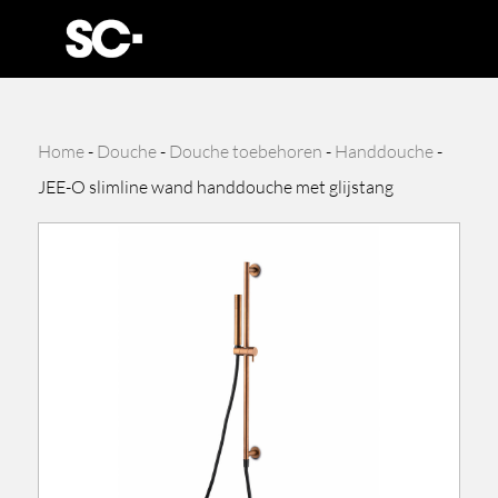
Home
-
Douche
-
Douche toebehoren
-
Handdouche
-
JEE-O slimline wand handdouche met glijstang