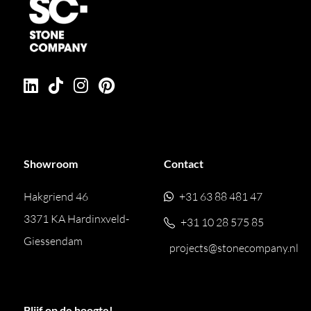
Showroom
Contact
Hakgriend 46
+31 63 88 481 47
3371 KA Hardinxveld-
+31 10 28 575 85
Giessendam
projects@stonecompany.nl
Blijf op de hoogte!