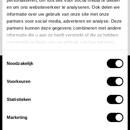
+31 10 28 575 85
en om ons websiteverkeer te analyseren. Ook delen we
projects@stonecompany.nl
informatie over uw gebruik van onze site met onze
partners voor social media, adverteren en analyse. Deze
partners kunnen deze gegevens combineren met andere
AFSPRAAK MAKEN
informatie die u aan ze heeft verstrekt of die ze hebben
verzameld op basis van uw gebruik van hun services.
Toestemmingsselectie
Noodzakelijk
Wij werken met
Voorkeuren
toonaangevende
Statistieken
merken
Marketing