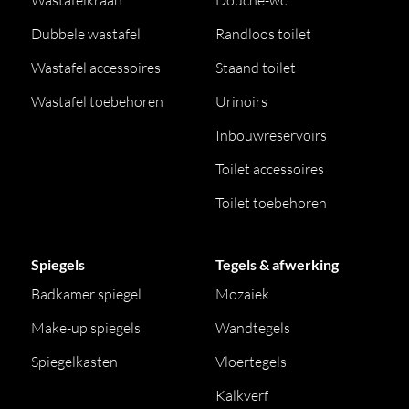
Wastafelkraan
Douche-wc
Dubbele wastafel
Randloos toilet
Wastafel accessoires
Staand toilet
Wastafel toebehoren
Urinoirs
Inbouwreservoirs
Toilet accessoires
Toilet toebehoren
Spiegels
Tegels & afwerking
Badkamer spiegel
Mozaiek
Make-up spiegels
Wandtegels
Spiegelkasten
Vloertegels
Kalkverf