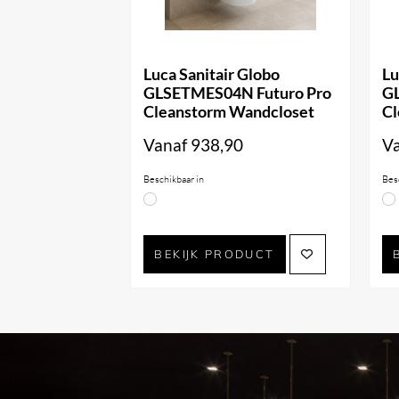
Luca Sanitair Globo
Lu
GLSETMES04N Futuro Pro
G
Cleanstorm Wandcloset
Cl
Vanaf
938,90
V
Beschikbaar in
Bes
BEKIJK PRODUCT