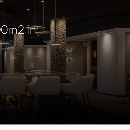
00m2 in
m