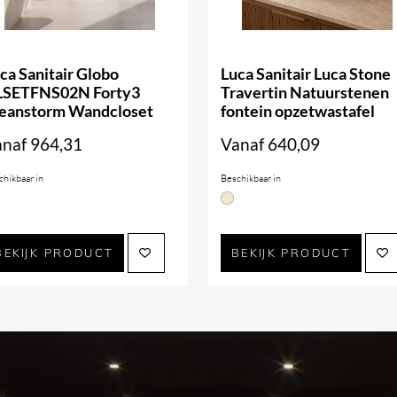
ca Sanitair Globo
Luca Sanitair Luca Stone
LSETFNS02N Forty3
Travertin Natuurstenen
eanstorm Wandcloset
fontein opzetwastafel
anaf
964,31
Vanaf
640,09
chikbaar in
Beschikbaar in
BEKIJK PRODUCT
BEKIJK PRODUCT