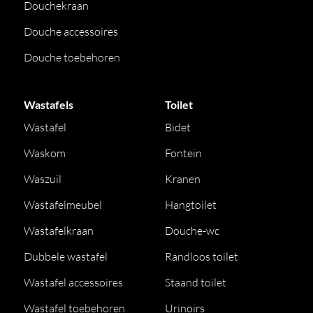
Douchekraan
Douche accessoires
Douche toebehoren
Wastafels
Toilet
Wastafel
Bidet
Waskom
Fontein
Waszuil
Kranen
Wastafelmeubel
Hangtoilet
Wastafelkraan
Douche-wc
Dubbele wastafel
Randloos toilet
Wastafel accessoires
Staand toilet
Wastafel toebehoren
Urinoirs