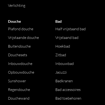
Verlichting
Douche
Bad
Plafond douche
Half vrijstaand bad
Vrijstaande douche
Vrijstaand bad
Buitendouche
Hoekbad
Douchesets
Zitbad
Inbouwdouche
Inbouwbad
Opbouwdouche
Jacuzzi
Sunshower
Badkranen
Regendouche
Bad accessoires
Douchewand
Bad toebehoren