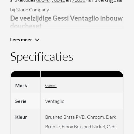
artikelcodes
66148
,
70042
en
72038
) is nu verkrijgbaar
bij Stone Company.
De veelzijdige Gessi Ventaglio inbouw
doucheset
Lees meer
De Gessi Ventaglio inbouw doucheset maakt deel uit
Specificaties
van de elegante Ventaglio-serie. Deze serie combineert
een uniek ontwerp met hoogwaardige functionaliteit.
De doucheset bestaat uit drie essentiële onderdelen
die perfect samenwerken voor een luxe douche-
Merk
Gessi
ervaring:
Serie
Ventaglio
72038
: Stijlvolle 2-weg inbouwkraan met een
modern en strak ontwerp
Kleur
Brushed Brass PVD, Chroom, Dark
5407:
Inbouwdeel voor de 2-weg inbouwkraan.
Bronze, Finox Brushed Nickel, Geb.
70042
: Handdouche van 1,5 meter met een