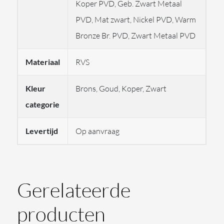
Koper PVD, Geb. Zwart Metaal
flexibele slang, glijstang en wateraansluitpunt voor
PVD, Mat zwart, Nickel PVD, Warm
optimaal gebruiksgemak.
Bronze Br. PVD, Zwart Metaal PVD
66148
: Regendouchekop voor een ontspannende
en gelijkmatige waterstroom.
Materiaal
RVS
Kleur
Brons, Goud, Koper, Zwart
Met deze set geniet u van comfort, veelzijdigheid en
categorie
een naadloze uitstraling in uw badkamer. De
inbouwmontage zorgt voor een minimalistische en
Levertijd
Op aanvraag
strakke afwerking, die past in zowel moderne als
klassieke interieurs.
Waarom kiezen voor Gessi?
Gerelateerde
Hoogwaardige kwaliteit en duurzame materialen
producten
Elegant ontwerp dat past bij elke badkamerstijl