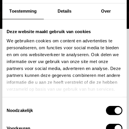
Neem gerust contact op met de klantenservice.
Toestemming
Details
Over
Deze website maakt gebruik van cookies
We gebruiken cookies om content en advertenties te
Mogelijkheden
personaliseren, om functies voor social media te bieden
en om ons websiteverkeer te analyseren. Ook delen we
bespreken?
informatie over uw gebruik van onze site met onze
partners voor social media, adverteren en analyse. Deze
partners kunnen deze gegevens combineren met andere
Wilt u ook iedere dag genieten van een luxe badkamer?
informatie die u aan ze heeft verstrekt of die ze hebben
Neem contact met ons op voor een intake gesprek.
verzameld op basis van uw gebruik van hun services.
+31 10 28 575 85
Toestemmingsselectie
projects@stonecompany.nl
Noodzakelijk
AFSPRAAK MAKEN
Voorkeuren