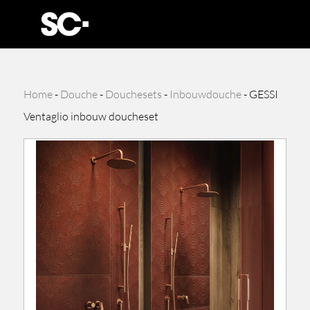
Home
-
Douche
-
Douchesets
-
Inbouwdouche
-
GESSI
Ventaglio inbouw doucheset