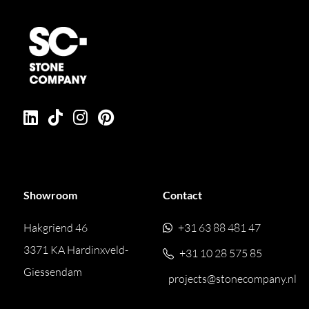
Showroom
Contact
Hakgriend 46
+31 63 88 481 47
3371 KA Hardinxveld-
+31 10 28 575 85
Giessendam
projects@stonecompany.nl