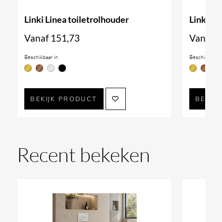
Linki Linea toiletrolhouder
Linki P
Vanaf
151,73
Vanaf
1
Beschikbaar in
Beschikbaar i
BEKIJK PRODUCT
BEKIJ
Recent bekeken