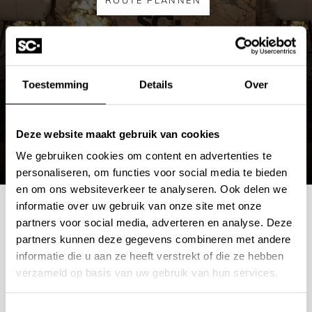
ROUTE PLANNEN
MEER OVER DE SHOWROOM
Toestemming
Details
Over
Deze website maakt gebruik van cookies
We gebruiken cookies om content en advertenties te
personaliseren, om functies voor social media te bieden
en om ons websiteverkeer te analyseren. Ook delen we
informatie over uw gebruik van onze site met onze
partners voor social media, adverteren en analyse. Deze
Mogelijkheden
partners kunnen deze gegevens combineren met andere
informatie die u aan ze heeft verstrekt of die ze hebben
bespreken?
verzameld op basis van uw gebruik van hun services.
Wilt u ook iedere dag genieten van een luxe badkamer?
Toestemmingsselectie