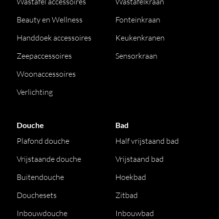
Wastafel accessoires
Wastafelkraan
Beauty en Wellness
Fonteinkraan
Handdoek accessoires
Keukenkranen
Zeepaccessoires
Sensorkraan
Woonaccessoires
Verlichting
Douche
Bad
Plafond douche
Half vrijstaand bad
Vrijstaande douche
Vrijstaand bad
Buitendouche
Hoekbad
Douchesets
Zitbad
Inbouwdouche
Inbouwbad