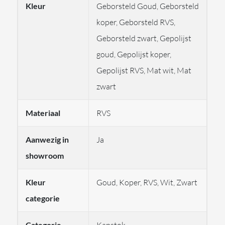
staalwol of harde borstels, om blijvende schade aan de
Kleur
Geborsteld Goud, Geborsteld
afwerking te voorkomen.
koper, Geborsteld RVS,
Geborsteld zwart, Gepolijst
Bij Stonecompany.nl ontvangt u drie jaar garantie op
goud, Gepolijst koper,
alle Frost producten.
Gepolijst RVS, Mat wit, Mat
Bekijk hier alle
Frost
producten.
zwart
Afbeeldingen kunnen afwijken van het product en als
voorbeeld dienen van afwerkingen.
Voor meer
Materiaal
RVS
informatie over de producten of levertijden neem
gerust
contact
met ons op.
Aanwezig in
Ja
showroom
Kleur
Goud, Koper, RVS, Wit, Zwart
categorie
Categorie