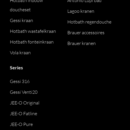
Hotbath inbouw
Antonio Lupi bad
doucheset
Lagoo kranen
Gessi kraan
Hotbath regendouche
Hotbath wastafelkraan
Brauer accessoires
Hotbath fonteinkraan
Brauer kranen
Vola kraan
Series
Gessi 316
Gessi Venti20
JEE-O Original
JEE-O Fatline
JEE-O Pure