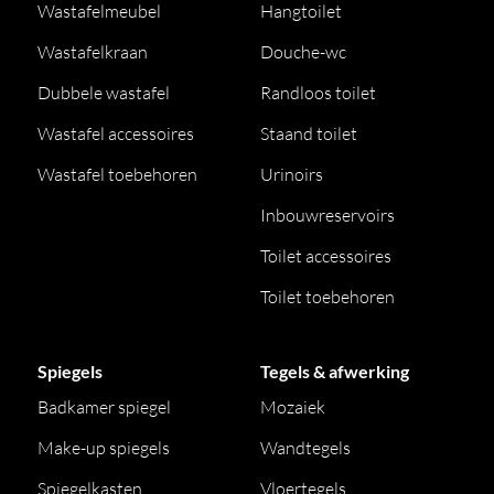
Wastafelmeubel
Hangtoilet
Wastafelkraan
Douche-wc
Dubbele wastafel
Randloos toilet
Wastafel accessoires
Staand toilet
Wastafel toebehoren
Urinoirs
Inbouwreservoirs
Toilet accessoires
Toilet toebehoren
Spiegels
Tegels & afwerking
Badkamer spiegel
Mozaiek
Make-up spiegels
Wandtegels
Spiegelkasten
Vloertegels