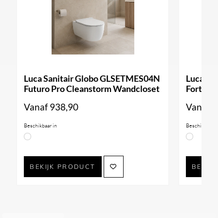
Luca Sanitair Globo GLSETMES04N
Luca Sa
Futuro Pro Cleanstorm Wandcloset
Forty3 
Vanaf
938,90
Vanaf
9
Beschikbaar in
Beschikbaar i
BEKIJK PRODUCT
BEKIJ