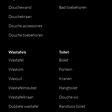
Douchewand
Bad toebehoren
Douchekraan
Douche accessoires
Douche toebehoren
Wastafels
Toilet
Wastafel
Bidet
Waskom
Fontein
Waszuil
Kranen
Wastafelmeubel
Hangtoilet
Wastafelkraan
Douche-wc
Dubbele wastafel
Randloos toilet