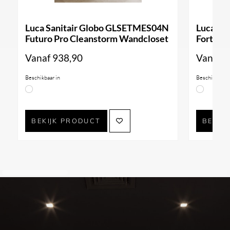
Luca Sanitair Globo GLSETMES04N
Luca Sa
Futuro Pro Cleanstorm Wandcloset
Forty3 
Vanaf
938,90
Vanaf
9
Beschikbaar in
Beschikbaar i
BEKIJK PRODUCT
BEKIJ