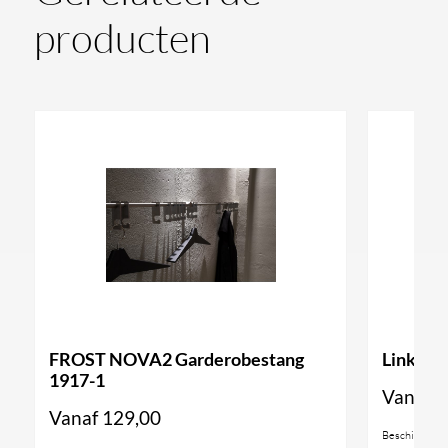
producten
FROST NOVA2 Garderobestang
Linki Pu
1917-1
Vanaf
1
Vanaf
129,00
Beschikbaar i