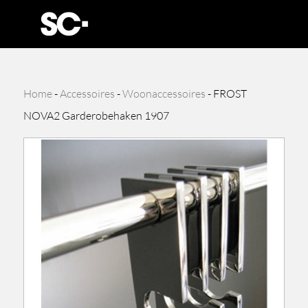
Home
-
Accessoires
-
Woonaccessoires
-
FROST
NOVA2 Garderobehaken 1907