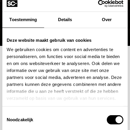
Toestemming
Details
Over
Deze website maakt gebruik van cookies
We gebruiken cookies om content en advertenties te
personaliseren, om functies voor social media te bieden
Mogelijkheden
en om ons websiteverkeer te analyseren. Ook delen we
informatie over uw gebruik van onze site met onze
bespreken?
partners voor social media, adverteren en analyse. Deze
partners kunnen deze gegevens combineren met andere
informatie die u aan ze heeft verstrekt of die ze hebben
Wilt u ook iedere dag genieten van een luxe badkamer?
verzameld op basis van uw gebruik van hun services.
Neem contact met ons op voor een intake gesprek.
+31 10 28 575 85
Toestemmingsselectie
Noodzakelijk
projects@stonecompany.nl