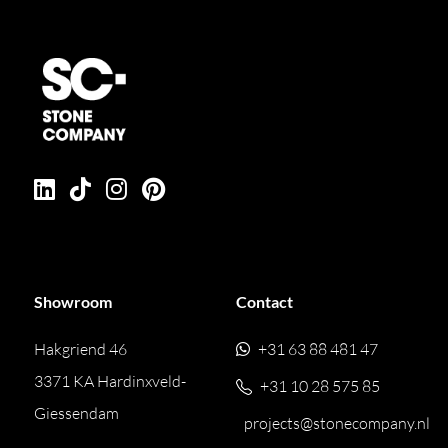
Showroom
Contact
Hakgriend 46
+31 63 88 481 47
3371 KA Hardinxveld-
+31 10 28 575 85
Giessendam
projects@stonecompany.nl