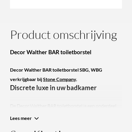
Product omschrijving
Decor Walther BAR toiletborstel
Decor Walther BAR toiletborstel SBG, WBG
verkrijgbaar bij
Stone Company
.
Discrete luxe in uw badkamer
De Decor Walther BAR toiletborstel is een onderdeel
van het assortiment van Decor Walther, belichaamt de
Lees meer
essentie van discrete luxe in de badkamer. Dit merk,