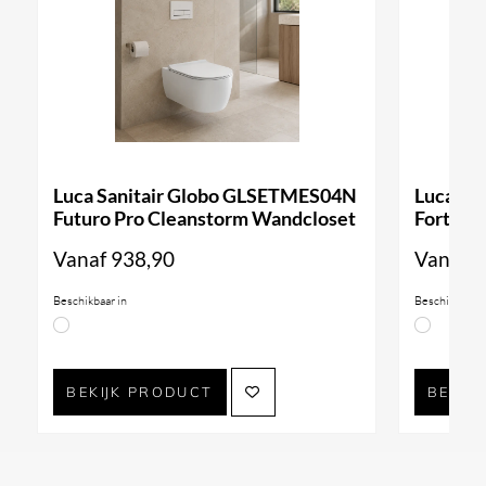
Luca Sanitair Globo GLSETMES04N
Luca Sa
Futuro Pro Cleanstorm Wandcloset
Forty3 
Vanaf
938,90
Vanaf
9
Beschikbaar in
Beschikbaar i
BEKIJK PRODUCT
BEKIJ