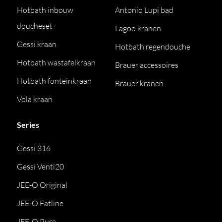
Hotbath inbouw
Antonio Lupi bad
doucheset
Lagoo kranen
Gessi kraan
Hotbath regendouche
Hotbath wastafelkraan
Brauer accessoires
Hotbath fonteinkraan
Brauer kranen
Vola kraan
Series
Gessi 316
Gessi Venti20
JEE-O Original
JEE-O Fatline
JEE-O Pure