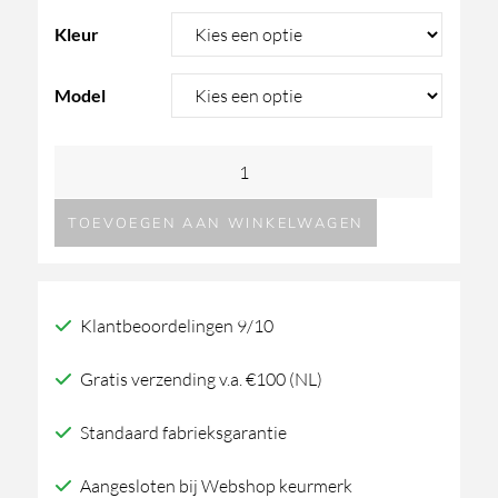
Kleur
Model
Decor
Walther
TOEVOEGEN AAN WINKELWAGEN
BAR
toiletborstel
aantal
Klantbeoordelingen 9/10
Gratis verzending v.a. €100 (NL)
Standaard fabrieksgarantie
Aangesloten bij Webshop keurmerk