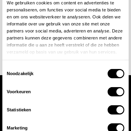
Wilt u ook iedere dag genieten van een luxe badkamer?
We gebruiken cookies om content en advertenties te
personaliseren, om functies voor social media te bieden
Neem contact met ons op voor een intake gesprek.
en om ons websiteverkeer te analyseren. Ook delen we
+31 10 28 575 85
informatie over uw gebruik van onze site met onze
partners voor social media, adverteren en analyse. Deze
projects@stonecompany.nl
partners kunnen deze gegevens combineren met andere
informatie die u aan ze heeft verstrekt of die ze hebben
AFSPRAAK MAKEN
verzameld op basis van uw gebruik van hun services.
Toestemmingsselectie
Noodzakelijk
Voorkeuren
Wij werken met
toonaangevende
Statistieken
merken
Marketing