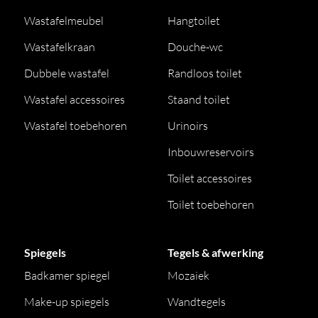
Wastafelmeubel
Hangtoilet
Wastafelkraan
Douche-wc
Dubbele wastafel
Randloos toilet
Wastafel accessoires
Staand toilet
Wastafel toebehoren
Urinoirs
Inbouwreservoirs
Toilet accessoires
Toilet toebehoren
Spiegels
Tegels & afwerking
Badkamer spiegel
Mozaiek
Make-up spiegels
Wandtegels