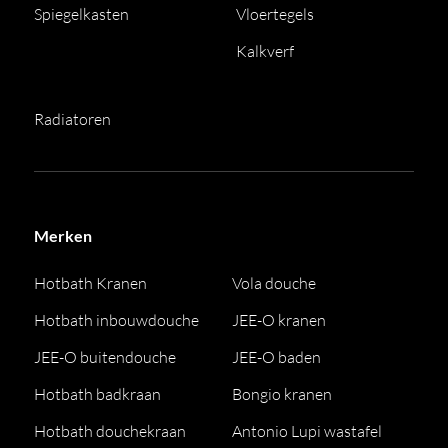
Spiegelkasten
Vloertegels
Kalkverf
Radiatoren
Merken
Hotbath Kranen
Vola douche
Hotbath inbouwdouche
JEE-O kranen
JEE-O buitendouche
JEE-O baden
Hotbath badkraan
Bongio kranen
Hotbath douchekraan
Antonio Lupi wastafel