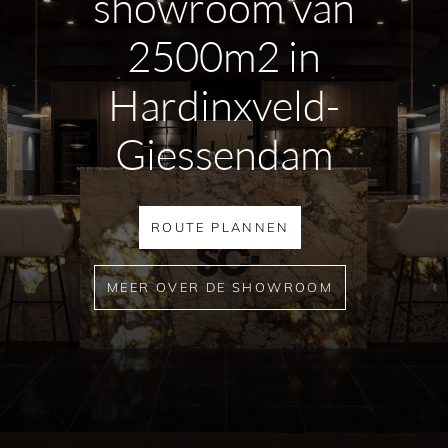
showroom van
Voor meer informatie over de producten of
2500m2 in
levertijden neem gerust
contact
met ons op.
Hardinxveld-
Giessendam
ROUTE PLANNEN
MEER OVER DE SHOWROOM