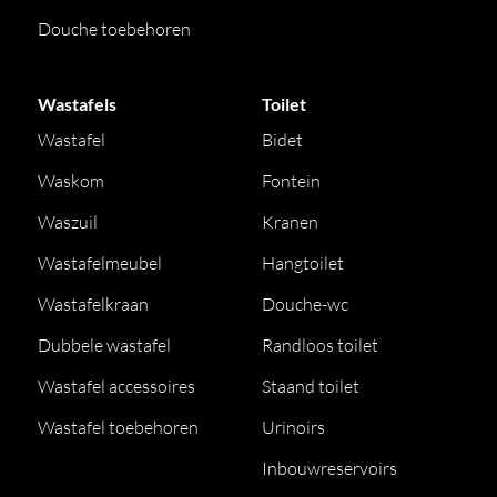
Douche toebehoren
Wastafels
Toilet
Wastafel
Bidet
Waskom
Fontein
Waszuil
Kranen
Wastafelmeubel
Hangtoilet
Wastafelkraan
Douche-wc
Dubbele wastafel
Randloos toilet
Wastafel accessoires
Staand toilet
Wastafel toebehoren
Urinoirs
Inbouwreservoirs