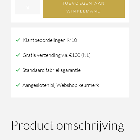
TOEVOEGEN AAN
Dauby
WINKELMAND
Meubelgreep
Pml700
Verouderd
Klantbeoordelingen 9/10
ijzer
(Vo)
Gratis verzending v.a. €100 (NL)
aantal
Standaard fabrieksgarantie
Aangesloten bij Webshop keurmerk
Product omschrijving