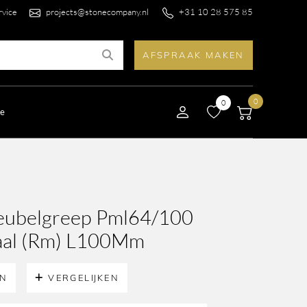
rvice
projects@stonecompany.nl
+31 10 28 575 85
AFSPRAAK MAKEN
0
0
le
ubelgreep Pml64/100
al (Rm) L100Mm
EN
VERGELIJKEN