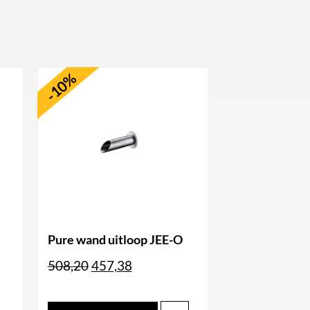
-10%
Pure wand uitloop JEE-O
Oorspronkelijke
Huidige
508,20
457,38
ke
ge
prijs
prijs