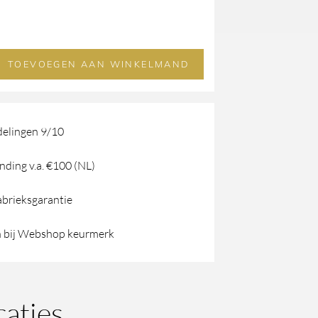
TOEVOEGEN AAN WINKELMAND
elingen 9/10
nding v.a. €100 (NL)
abrieksgarantie
 bij Webshop keurmerk
caties