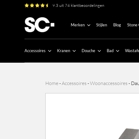
9.3 uit 74 klantbeoordelingen
Merken
Stijlen
Blog
Stone
Accessoires
Kranen
Douche
Bad
Wastafe
Home
-
Accessoires
-
Woonaccessoires
-
Dau