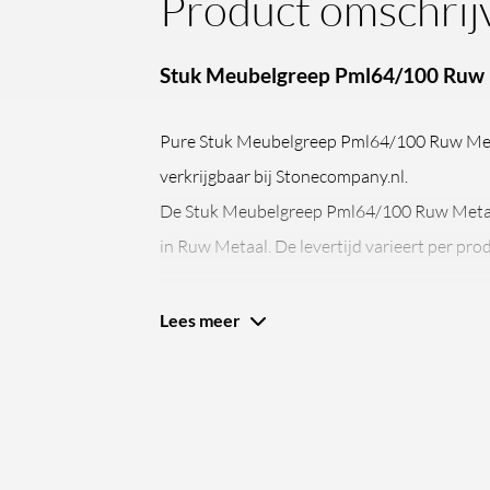
Product omschrij
Stuk Meubelgreep Pml64/100 Ruw
Pure Stuk Meubelgreep Pml64/100 Ruw Me
verkrijgbaar bij Stonecompany.nl.
De Stuk Meubelgreep Pml64/100 Ruw Metaa
in Ruw Metaal. De levertijd varieert per pro
Lees meer
Dauby presenteert de meubelgreep PML64/
collectie, een strakke greep van 100 mm la
afwerking. Deze authentieke vorm geeft klas
kastdeuren. U monteert de greep zowel horizo
afhankelijk van uw ontwerpwens. Deze strak