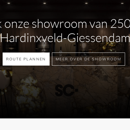
estigingsmateriaal inbegrepen
 onze showroom van 25
e kijken welk onderhoud de
Hardinxveld-Giessenda
en afwijken van van het
ROUTE PLANNEN
MEER OVER DE SHOWROOM
oduct.
 of levertijden neem gerust
 op.