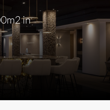
00m2 in
m