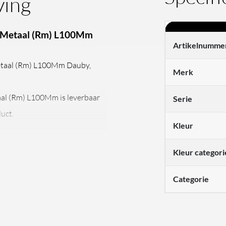
ving
 Metaal (Rm) L100Mm
Artikelnumme
taal (Rm) L100Mm Dauby,
Merk
l (Rm) L100Mm is leverbaar
Serie
duct.
Kleur
Kleur categori
100 Ruw Metaal uit de Pure
ng met een Ruw metalen
Categorie
se aan grote lades en brede
ntaal als verticaal,
ke vorm bestaat in