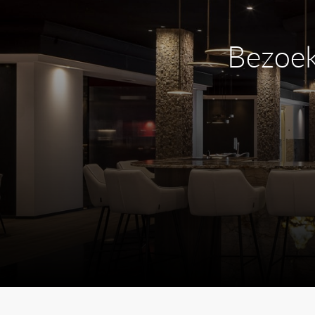
Montage:
horizontaal of verticaal, bev
Afwerking:
Ruw Metaal
Bezoek
Kijk op de materialen pagina van
Dauby
om t
kleur van uw keuze nodig heeft.
Afbeeldingen van afwerkingen kunn
daadwerkelijke pr
Voor meer informatie over de producten
contact
met ons