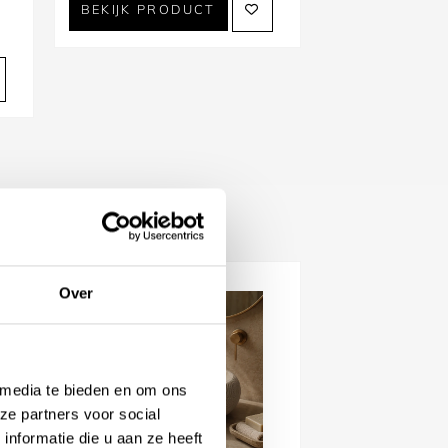
was:
is:
BEKIJK PRODUCT
508,20.
457,38.
,13.
Over
 media te bieden en om ons
ze partners voor social
nformatie die u aan ze heeft