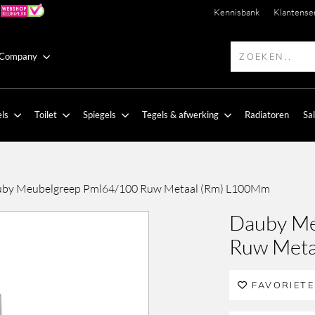
Kennisbank
Klantense
 Company
ls
Toilet
Spiegels
Tegels & afwerking
Radiatoren
Sa
by Meubelgreep Pml64/100 Ruw Metaal (Rm) L100Mm
Dauby Me
Ruw Meta
FAVORIET