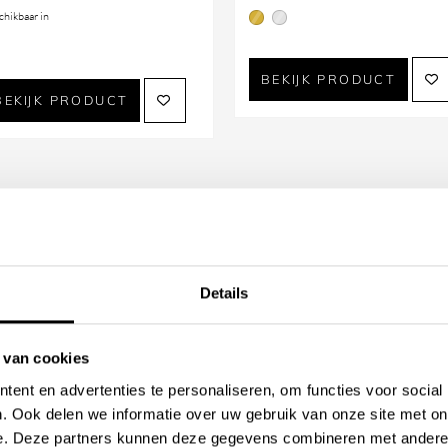
chikbaar in
was:
is:
chtelijk vakwerk en tijdloze
1.415,70.
1.274
zandmallen en met de hand
BEKIJK PRODUCT
BEKIJK PRODUCT
ntstaan die het karakter van
afwerkingen als Mat Wit Brons,
 Brons Gepolijst en Ruw
een authentieke uitstraling en
assieke stijlen.
Details
uby Meubelgreep
 van cookies
ent en advertenties te personaliseren, om functies voor social
. Ook delen we informatie over uw gebruik van onze site met on
eting en heldere uitstraling.
e. Deze partners kunnen deze gegevens combineren met andere i