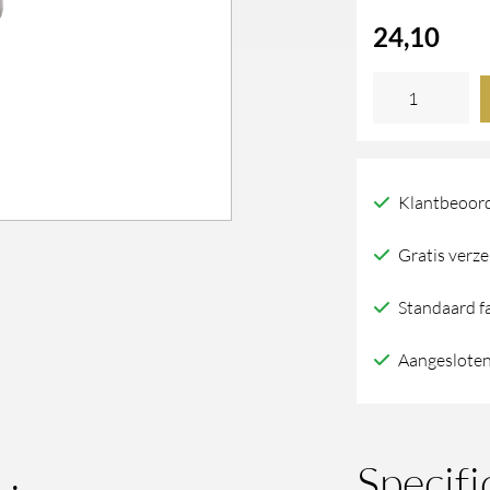
24,10
Dauby
Meubelgreep
Pml64/100
Ruw
Klantbeoord
Metaal
Gratis verze
(Rm)
L100Mm
Standaard f
aantal
Aangesloten
Specifi