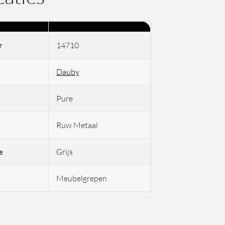
r
14710
Dauby
Pure
Ruw Metaal
e
Grijs
Meubelgrepen